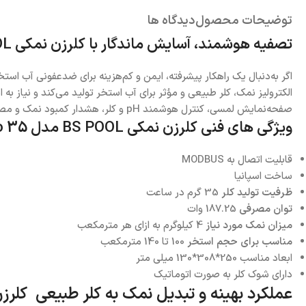
توضیحات محصول
دیدگاه ها
تصفیه هوشمند، آسایش ماندگار با کلرزن نمکی BS POOL مدل Touch Evo 35
اگر به‌دنبال یک راهکار پیشرفته، ایمن و کم‌هزینه برای ضدعفونی آب ا
صفحه‌نمایش لمسی، کنترل هوشمند pH و کلر، هشدار کمبود نمک و مصرف برق پایین، گزینه‌ای ایده‌آل برای استخرهای با حجم 80 تا 100 متر مکعب به شمار می‌آید.
ویژگی های فنی کلرزن نمکی BS POOL مدل Touch Evo 35
قابلیت اتصال به MODBUS
ساخت اسپانیا
ظرفیت تولید کلر
35 گرم در ساعت
توان مصرفی
187.25 وات
میزان نمک مورد نیاز
4 کیلوگرم به ازای هر مترمکعب
مناسب برای حجم استخر
100 تا 140 مترمکعب
ابعاد مناسب 250*308*130 میلی متر
دارای شوک کلر به صورت اتوماتیک
عملکرد بهینه و تبدیل نمک به کلر طبیعی کلرزن نمکی BS POOL مدل 35