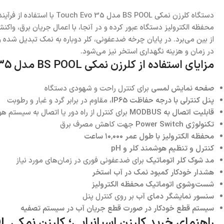
محفظه الکترولیز دستگاه عبور کرده و در آنجا، با اعمال جریان برق، واکن
از بین می‌برد. در پایان چرخه ضدعفونی، کلر دوباره به نمک تبدیل شده و 
در زمان و هزینه نگهداری استخر نیز می‌شود.
مزایای استفاده از کلرزن نمکی BS POOL مدل Touch Evo 35
صفحه نمایش لمسی
برای کنترل راحت و شهودی دستگاه
پنل کنترلی با درجه حفاظت IP65
، مقاوم در برابر گرد و غبار و رطوبت
قابلیت اتصال به MODBUS
برای کنترل از راه دور یا اتصال به سیستم 
تکنولوژی Power Switch
جهت کاهش مصرف برق
محفظه الکترولیز با طول عمر ۱۰٬۰۰۰ ساعت
کنترل و تنظیم هوشمند کلر و pH
مد شوک کلر اتوماتیک
برای ضدعفونی فوری در زمان‌های مورد نیاز
هشدار خودکار کمبود نمک در آب استخر
شست‌وشوی اتوماتیک محفظه الکترولیز
سنسور نمایشگر دمای آب
بر روی کنترل پنل
سیستم قطع خودکار در صورت قطع جریان آب در سیستم تصفیه
راهنمای خرید کلرزن اسپانیایی؛ کلرزن نمکی BS POOL