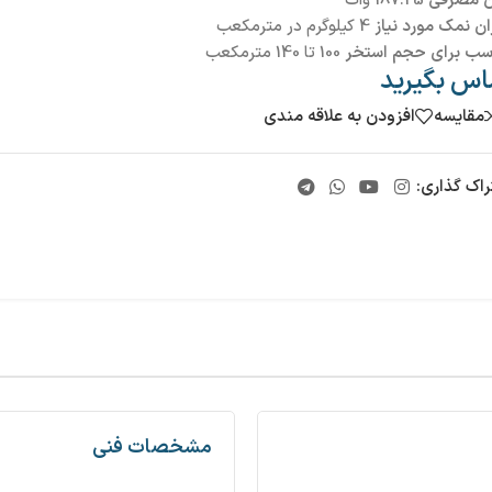
ن مصرفی
187.25 وات
ن نمک مورد نیاز
4 کیلوگرم در مترمکعب
سب برای حجم استخر
100 تا 140 مترمکعب
اس بگیرید
مقایسه
افزودن به علاقه مندی
راک گذاری:
مشخصات فنی