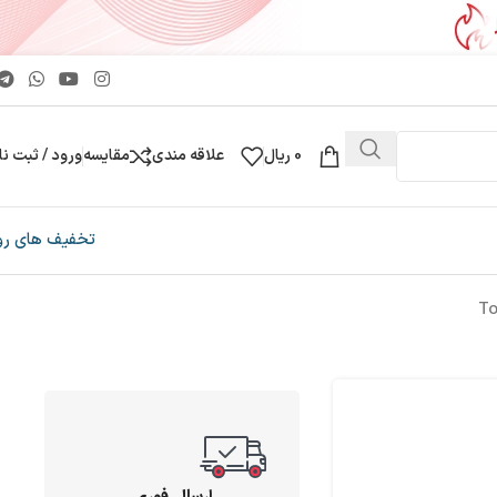
0
ریال
علاقه مندی
مقایسه
ورود / ثبت نا
تخفیف های رو
ارسال فوری