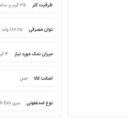
ظرفیت کلر
35 گرم بر ساعت
توان مصرفی
187.25 وات
میزان نمک مورد نیاز
4 کیلوگرم بر مترمکعب
اصالت کالا
اصل
نوع ضدعفونی
سری Touch Evo