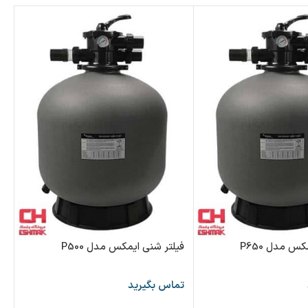
کلر
تم
س مدل P650
فیلتر شنی ایمکس مدل P500
تماس بگیرید