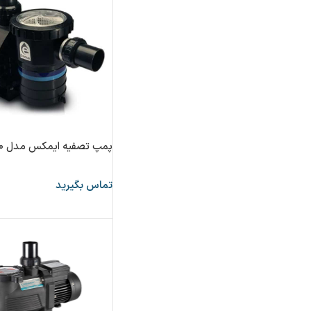
پمپ تصفیه ایمکس مدل SB30
تماس بگیرید