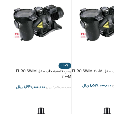
-20%
EURO SWIM 
پمپ تصفیه داب مدل EURO SWIM
300M
1,517,000,000
ریال
ل
1,640,000,000
ریال
2,050,000,000
ریال