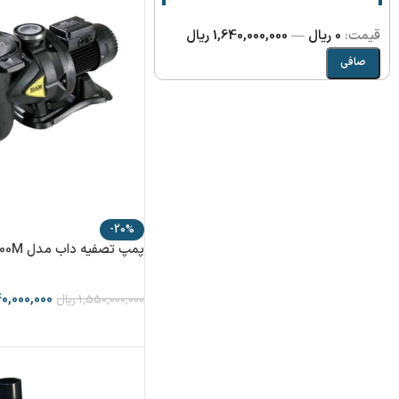
قيمت:
0 ریال
—
1,640,000,000 ریال
صافی
-20%
پمپ تصفیه داب مدل EURO SWIM 100M
40,000,000
1,550,000,000
ریال