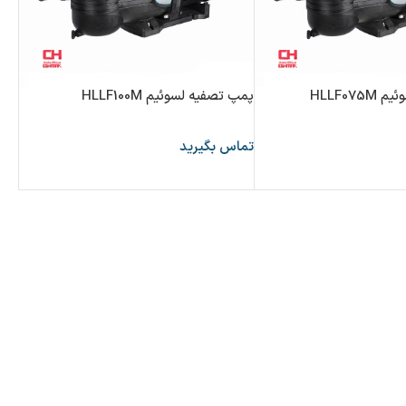
HLLF07
پمپ تصفیه لسوئیم HLLF100M
تماس بگیرید