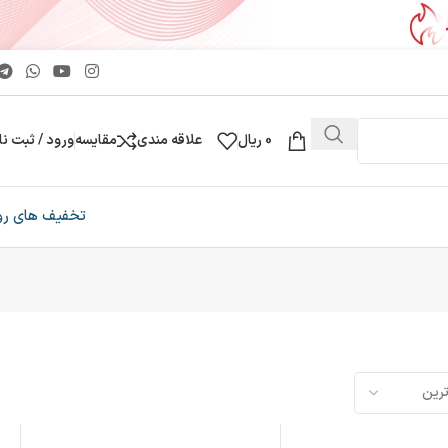
0
ریال
علاقه مندی
مقایسه
ورود / ثبت نا
تخفیف های رو