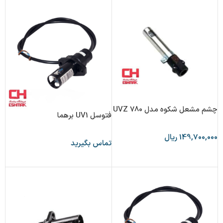
چشم مشعل شکوه مدل UVZ 780
فتوسل UV1 برهما
149,700,000
ریال
تماس بگیرید
انتخاب گزینه ها
اطلاعات بیشتر