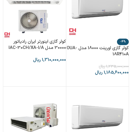
کولر گازی اینورتر ایران رادیاتور
-4%
30000 مدل IAC-30CH/XA-I/A
کولر گازی اورینت 18000 مدل OUA-
18R410A
1,310,000,000
ریال
1,235,000,000
ریال
افزودن به سبد خرید
1,185,600,000
ریال
افزودن به سبد خرید