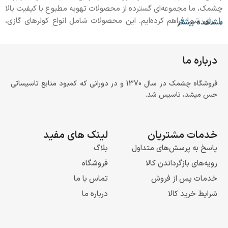
چشمک، ما مجموعه‌ای گسترده از محصولات تهویه مطبوع با کیفیت بالا
را برای شما فراهم کرده‌ایم. این محصولات شامل انواع کولرهای گازی،
مشاهده بیشتر
اسپلیت‌ها، سیستم‌های تهویه مرکزی، هواسازها و … می‌باشند که با
توجه به نیازهای مختلف کاربران طراحی و ارائه شده‌اند.
درباره ما
انتخاب سریع سیستم تهویه مطبوع مناسب
شما
فروشگاه چشمک در سال 1370 و در دورانی که کمبود منابع تاسیساتی
حس میشد، تاسیس شد.
اگر می‌خواهید سریع تصمیم بگیرید، از این راهنما استفاده کنید:
خدمات مشتریان
لینک های مفید
آپارتمان/اتاق‌های مستقل
: کولر گازی
اسپلیت دیواری
(پرتقاضاترین
گزینه)
پاسخ به پرسش‌های متداول
بلاگ
رویه‌های بازگرداندن کالا
فروشگاه
فضاهای بزرگ یکپارچه (سالن، فروشگاه)
:
کاستی
یا
داکت اسپلیت
خدمات پس از فروش
تماس با ما
ساختمان‌های چند واحدی یا پروژه‌ای
: سیستم‌های
مرکزی
(فن‌کویل +
شرایط خرید کالا
درباره ما
چیلر/مینی‌چیلر)
کاربری صنعتی/تجاری با هوای تازه بالا
:
هواساز
(AHU)