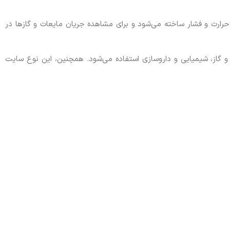
 حرارت و فشار ساخته می‌شود و برای مشاهده جریان مایعات و گازها در
 گاز، شیمیایی و داروسازی استفاده می‌شود. همچنین، این نوع سایت
ردهای صنعتی مانند پایش جریان مایعات و گازها در مخازن یا لوله‌ها
اس‌ها معمولاً در صنایع نفت، گاز، پتروشیمی و آب و فاضلاب کاربرد
و دماهای زیاد قرار دارند، استفاده می‌شوند. چدن به دلیل استحکام