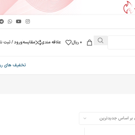
0
ریال
علاقه مندی
مقایسه
ورود / ثبت نا
تخفیف های رو