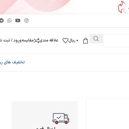
0
ریال
علاقه مندی
مقایسه
ورود / ثبت نا
تخفیف های رو
ارسال فوری