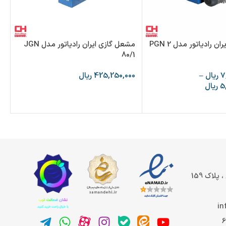
مشعل گازی ایران رادیاتور مدل PGN 2
مشعل گازی ایران رادیاتور مدل JGN
/0
80/1
7
ریال
–
425,250,000
ریال
00
5
ریال
پلاک 159
in