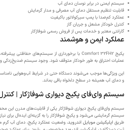
سیستم ایمنی در برابر نوسان دمای آب
قابلیت تنظیم مستقل دمای آب مصرفی و مدار گرمایش
عملکرد کم‌صدا با پمپ سیرکولاتور باکیفیت
کنترل خودکار مشعل و جریان گاز
گارانتی معتبر و خدمات پس از فروش رسمی شوفاژکار
عملکرد ایمن و هوشمند
پکیج Comfort 32FH2 با برخورداری از سیستم‌های ح
عملیات احتراق به طور خودکار متوقف شود. وجود سیستم ضدیخ‌زدگی و کن
این ویژگی‌ها موجب می‌شوند دستگاه حتی در شرایط آب‌و‌هوایی نامناسب 
و دمای آب همیشه در سطح دلخواه باقی بماند.
سیستم وای‌فای پکیج دیواری شوفاژکار | کنت
سیستم وای‌فای پکیج دیواری شوفاژکار یکی از قابلیت‌های مدرن این م
طریق
اپلیکیشن موبایل اندروید
، وضعیت عملکرد پکیج، دمای آب گرم مصر
ثبت دستگاه در
اپلیکیشن اندروید
مخصوص می‌شود. برای عملکرد صحیح و ا