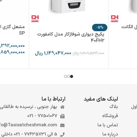
 الگانت
-5%
SP
پکیج دیواری شوفاژکار مدل کامفورت
40FH2
,392,000,000
,859,000,000
1,149,047,000
ریال
1,209,524,000
ریال
لینک های مفید
ارتباط با ما
ول
بلاگ
بهار جنوبی ، نرسیده به طالقانی ، 
فروشگاه
77501067 - 021
تماس با ما
fo@Tasisatcheshmak.com
درباره ما
5 الی 77635731 - 021 داخلی 6