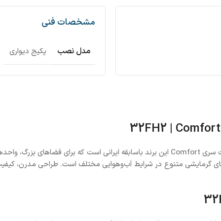
مشخصات فنی
مدل نصب
پکیج دیواری
پکیج دیواری شوفاژکار مدل کامفورت 32FH2 یکی از قوی‌ترین محصولات سری Comfort این برند باس
ازهای گرمایشی متنوع در شرایط آب‌و‌هوایی مختلف است. طراحی مدرن، کیفی