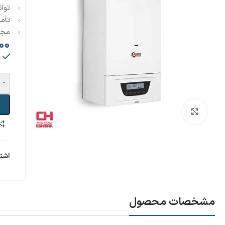
توان
تأم
مجه
00
م
-
بزرگنمایی تصویر
اشت
مشخصات محصول