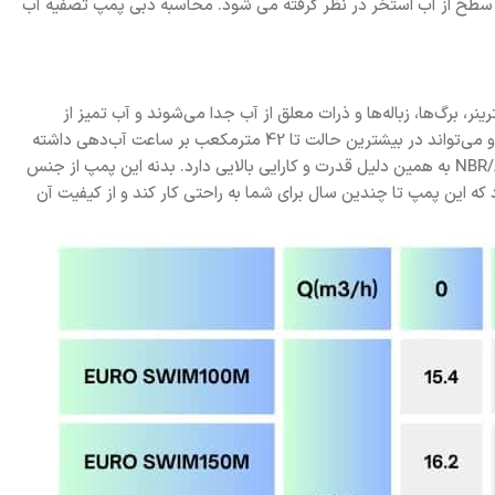
یک به استخر و پایین تر از سطح از آب استخر در نظر گرفته می شود. محاسبه دبی پمپ تصفیه آب
رگ‌ها، زباله‌ها و ذرات معلق از آب جدا می‌شوند و آب تمیز از
طریق اتصالات خروجی به سمت استخر هدایت می‌شود. قدرت موتور این پمپ 3 اسب بخار است . این پمپ دارای هد با ارتفاع حداکثر22 متر است و می‌تواند در بیشترین حالت تا 42 مترمکعب بر ساعت آب‌دهی داشته
باشد. پمپ تصفیه داب EURO SWIM 300M بدنه و پروانه و سیل پلیمری تقویت شده با فایبرگلاس و جنس پوشش موتور از آلومینا /کربن/NBR/AISI316 به همین دلیل قدرت و کارایی بالایی دارد. بدنه این پمپ از جنس
ه این پمپ تا چندین سال برای شما به راحتی کار کند و از کیفیت آن