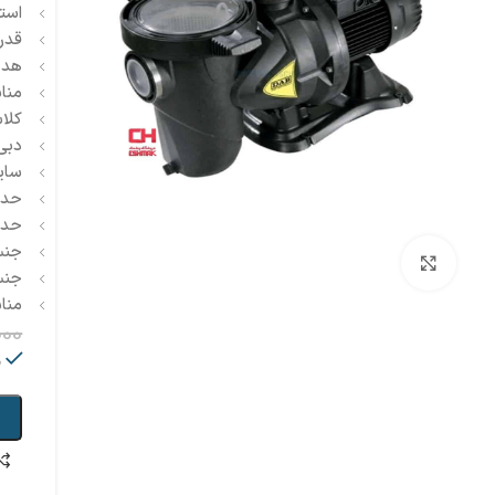
است
قدرت 3 اس
هد پم
منا
کلاس عایق
دبی پمپ (2
سایز
حداکثر 
حداکثر
جنس 
بزرگنمایی تصویر
جنس 
مناس
000
م