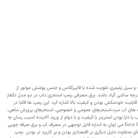
ه و پروانه و سیل پلیمری تقویت شده با فایبرگلاس و جنس پوشش موتور از
ینا /کربن/NBR/AISI316 مقاومت خوبی در برابر زنگ زدگی و خوردگی دارند. دمای مایع قابل انتقال برای این پمپ ها می بایست تا محدوده 60 درجه سانتی گراد باشد. برق مصرفی پمپ استخری داب در دو مدل تکفاز
 کارکرد آرام و بی صدا، قابلیت خودمکش بودن و کیفیت بالا اشاره کرد. این پمپ ها قالبا در
اب DAB با هد و دبی متناسب مخصوص جکوزی ها ،حوضچه های آب سرد،استخرهای عمومی و خصوصی، استخرهای پرورش ماهی،
ن صدا و لرزش اشاره کرد. پمپ داب با دارا بودن استرینر با کیفیت و با دوام از ورود آلاینده آسیب رسان به
پروانه و سیل پمپ جلوگیری می‌کند. پمپ های سری DAB به دلیل قیمت مناسب و بازدهی بالا و مصرف کم بسیار پرطرفدار است. با استفاده از Euro Swim می توان به اندازه قابل توجهی در مصرف آب و برق صرفه جویی
ای متفاوت دلیل دیگری بر اقتصادی بودن و پر کاربرد تر بودن پمپ