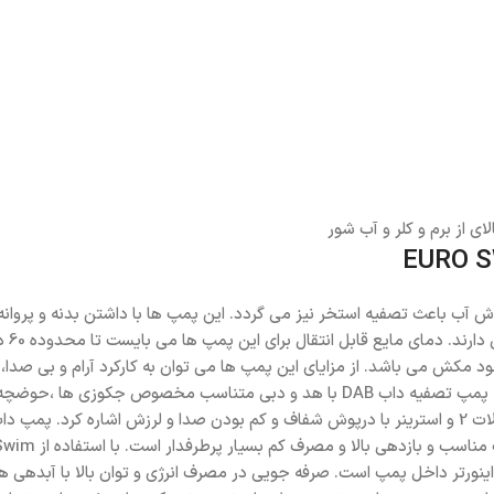
ی از برم و کلر و آب شور
ت که علاوه بر گردش آب باعث تصفیه استخر نیز می گردد. این پمپ ها با داشتن بدن
آلوم
ه می شود. پمپ استخری DAB سری Euro swim از نوع خود مکش می باشد. از مزایای این پمپ ها می توان به
تصفیه و سیرکولاسیون آب استخر و جکوزی مورد استفاده قرار می گیرند. پمپ تصفیه د
مصارف کشاورزی و صنعتی می باشد. در این پمپ می‌توان به سایز اتصالات 2 و استرینر با درپوش شفاف و کم بود
اینورتر داخل پمپ است. صرفه جویی در مصرف انرژی و توان بالا با آبدهی ه