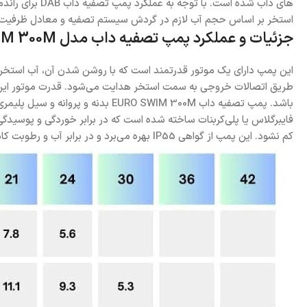
های داب شده 
استخر بر اساس حجم آب لازم در گردش سیستم تصفیه و معادل ظرفیت فیلتر تصفیه آب است
جزئیات و عملکرد پمپ تصفیه داب مدل EURO SWIM 300M
این پمپ دارای یک موتور قدرتمند است که با روشن شدن آن، آب استخر از
فایبرگلاس یا پلی‌کربنات ساخته شده است که در برابر خوردگی و پوسید
کم نشود. این پمپ از گواهی IP55 بهره می‌برد و در برابر آب و رطوبت کاملا مقاوم است. اتصالات ورودی , خروجی آن 2 اینچ است.