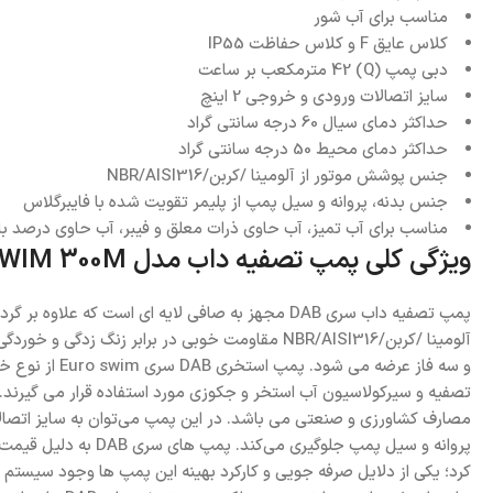
مناسب برای آب شور
کلاس عایق F و کلاس حفاظت IP55
دبی پمپ (Q) 42 مترمکعب بر ساعت
سایز اتصالات ورودی و خروجی 2 اینچ
حداکثر دمای سیال 60 درجه سانتی گراد
حداکثر دمای محیط 50 درجه سانتی گراد
جنس پوشش موتور از آلومینا /کربن/NBR/AISI316
جنس بدنه، پروانه و سیل پمپ از پلیمر تقویت شده با فایبرگلاس
مناسب برای آب تمیز، آب حاوی ذرات معلق و فیبر، آب حاوی درصد بالا
ویژگی کلی پمپ تصفیه داب مدل EURO SWIM 300M
پمپ تصفیه داب سری DAB مجهز به صافی لایه ای اس
و سه فاز عرض
کرد؛ یکی از دلایل صرفه جویی و کارکرد بهینه این پمپ ها وجود سیستم 