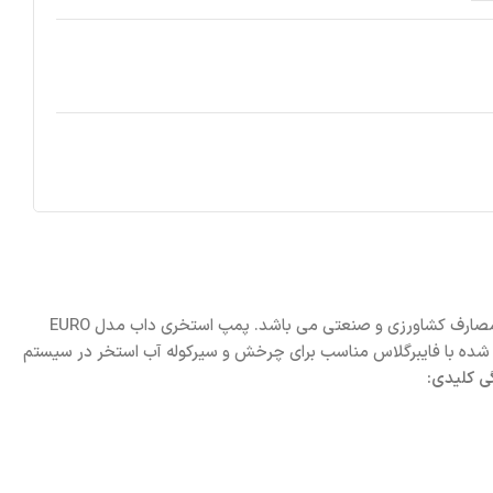
کمپانی داب DAB تولید کننده انواع پمپ های آرام و کم صدا برای سیستم های سیرکوله و تصفیه در در استخرهای خانگی، استخرهای پرورش ماهی، مصارف کشاورزی و صنعتی می باشد. پمپ استخری داب مدل EURO
تقویت شده با فایبرگلاس مناسب برای چرخش و سیرکوله آب استخر در سیستم
ی کلیدی: