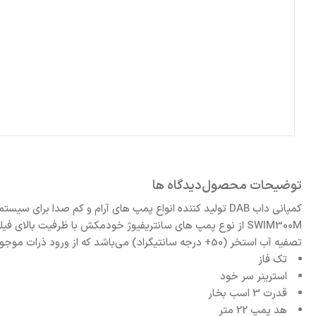
توضیحات محصول
دیدگاه ها
SWIM300M از نوع پمپ های سانتریفیوژ خودمکش با ظرفیت بالا
تصفیه آب استخر (50+ درجه سانتیگراد) می‌باشد که از ورود ذرات موجود در آب استخر به داخل پمپ و آسیب به پره های آن جلوگیری می کند.
تک فاز
استرینر سر خود
قدرت 3 اسب بخار
هد پمپ 22 متر