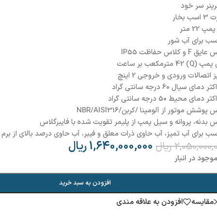
رینر سر خود
ب بخار
پ 22 متر
سب برای آب شور
 F و کلاس حفاظت IP55
Q) 4 مترمکعب بر ساعت
 اتصالات ورودی و خروجی 2 اینچ
دمای سیال 60 درجه سانتی گراد
 دمای محیط 50 درجه سانتی گراد
پوشش موتور از آلومینا /کربن/NBR/AISI316
بدنه، پروانه و سیل پمپ از پلیمر تقویت شده با فایبرگلاس
ب برای آب تمیز، آب حاوی ذرات معلق و فیبر، آب حاوی درصد بالای از برم و
1,640,000,000
ریال
2,050,000,
ریال
وجود در انبار
افزودن به سبد خرید
مقایسه
افزودن به علاقه مندی