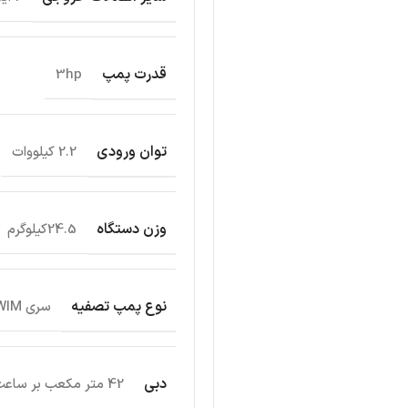
قدرت پمپ
3hp
توان ورودی
2.2 کیلووات
وزن دستگاه
24.5کیلوگرم
نوع پمپ تصفیه
سری EURO SWIM
دبی
42 متر مکعب بر ساعت