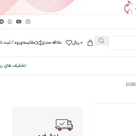
0
ریال
علاقه مندی
مقایسه
ورود / ثبت نا
تخفیف های رو
ارسال فوری