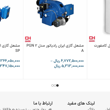
ل کامفورت
مشعل گازی ایران رادیاتور مدل PGN 2
SP
A
6,772,500,000
ریال
–
,366,050,000
5,313,000,000
ریال
,347,150,000
لینک های مفید
ارتباط با ما
ول
بلاگ
بهار جنوبی ، نرسیده به طالقانی ، 