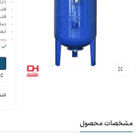
دارا
فشار
فشا
دما
ابعا
000
م
بزرگنمایی تصویر
اشت
مشخصات محصول