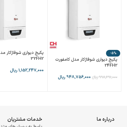
پکیج دیواری شوفاژکار مد
-5%
32FH2
پکیج دیواری شوفاژکار مدل کامفورت
24FH2
1,152,247,000
ریال
948,756,000
ریال
998,691,000
ریال
درباره ما
خدمات مشتریان
پاسخ به پرسش‌های متدا