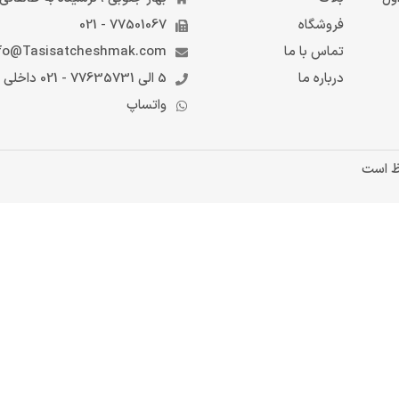
فروشگاه
77501067 - 021
تماس با ما
fo@Tasisatcheshmak.com
درباره ما
5 الی 77635731 - 021 داخلی 6
واتساپ
ظ است