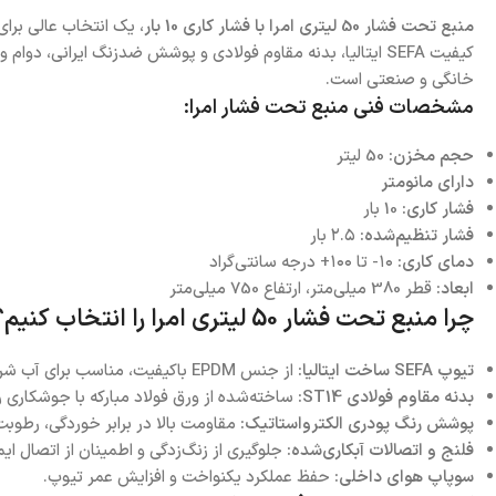
منبع تحت فشار 50 لیتری امرا با فشار کاری 10 بار
، یک انتخاب عالی برا
کیفیت SEFA ایتالیا، بدنه مقاوم فولادی و پوشش ضدزنگ ایران
خانگی و صنعتی است.
مشخصات فنی منبع تحت فشار امرا:
حجم مخزن:
50 لیتر
دارای مانومتر
فشار کاری:
10 بار
فشار تنظیم‌شده:
۲.۵ بار
دمای کاری:
۱۰- تا ۱۰۰+ درجه سانتی‌گراد
ابعاد:
قطر 380 میلی‌متر، ارتفاع 750 میلی‌متر
چرا منبع تحت فشار 50 لیتری امرا را انتخاب کنیم؟
تیوپ SEFA ساخت ایتالیا:
از جنس EPDM باکیفیت، مناسب برای آب شرب، مقاوم در برابر فشار و حرارت.
بدنه مقاوم فولادی ST14:
ساخته‌شده از ورق فولاد مبارکه با جوشکاری ر
پوشش رنگ پودری الکترواستاتیک:
مقاومت بالا در برابر خوردگی، رطوبت و
فلنج و اتصالات آبکاری‌شده:
جلوگیری از زنگ‌زدگی و اطمینان از اتصال ای
سوپاپ هوای داخلی:
حفظ عملکرد یکنواخت و افزایش عمر تیوپ.