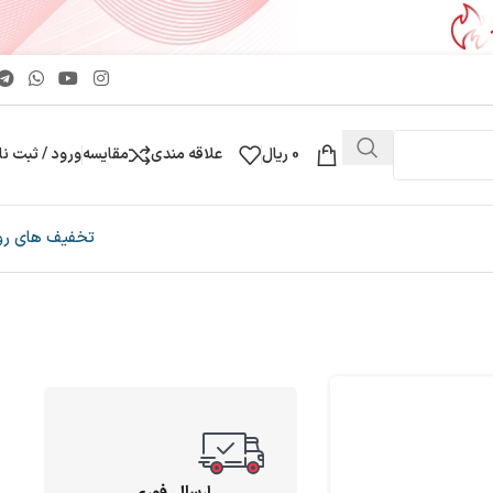
0
ریال
علاقه مندی
مقایسه
ورود / ثبت نا
تخفیف های رو
ارسال فوری