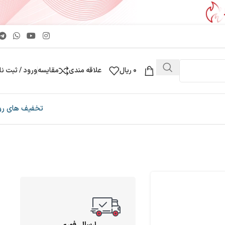
0
ریال
علاقه مندی
مقایسه
ورود / ثبت نا
تخفیف های رو
ارسال فوری