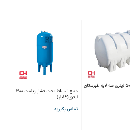
منبع انبساط تحت فشار زیلمت 300
لیتری(16بار)
لیت
تماس بگیرید
تم