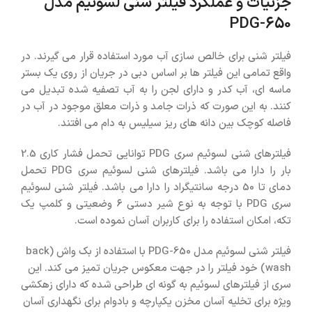
جزئیات و عملکرد فیلتر شنی لسوئیم مدل
PDG-650
فیلتر شنی
برای خالص سازی آب مورد استفاده قرار می گیرند. در
واقع تمامی این فیلتر ها بر اساس دبی در جریان از روی یک بستر
ماسه ای، آب کدر و دارای لجن را به آب تصفیه شده تبدیل می
کنند. به این صورت که ذرات جامد و ذرات معلق موجود در آب در
فاصله کوچک بین دانه های ریز سیلیس به دام می افتند.
فیلترهای شنی لسوئیم سری PDG توانایی تحمل فشار کاری 2.5
بار را دارا می باشد. فیلترهای شنی لسوئیم سری PDG تحمل
دمای تا 50 درجه سانتیگراد را دارا می باشد. فیلتر شنی لسوئیم
سری PDG با توجه به نوع شیر دستی ۶ وضعیتی و کلمپ یک
تکه، امکان استفاده را برای کاربران آسان نموده است.
فیلتر شنی لسوئیم مدل PDG-650 با استفاده از بک واش (back
wash) خود فیلتر را در جهت معکوس جریان تمیز می کند. این
سری از فیلترهای لسوئیم به گونه ای طراحی شده که دارای زهکشی
ویژه برای تخلیه آسان مخزن یکپارچه و بادوام برای نگهداری آسان