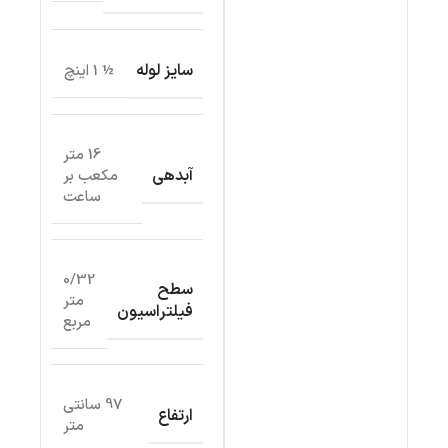
سایز لوله
½ 1 اینچ
16 متر
آبدهی
مکعب بر
ساعت
0/32
سطح
متر
فیلتراسیون
مربع
97 سانتی
ارتفاع
متر