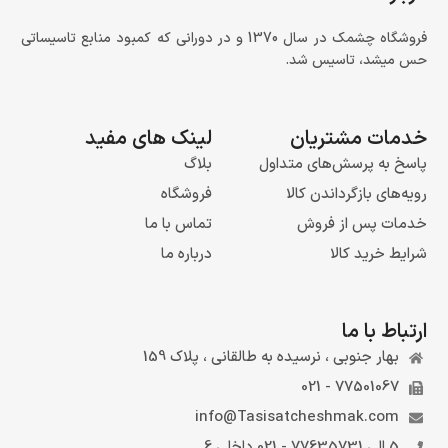
فروشگاه چشمک در سال 1370 و در دورانی که کمبود منابع تاسیساتی
حس میشد، تاسیس شد.
خدمات مشتریان
لینک های مفید
پاسخ به پرسش‌های متداول
بلاگ
رویه‌های بازگرداندن کالا
فروشگاه
خدمات پس از فروش
تماس با ما
شرایط خرید کالا
درباره ما
ارتباط با ما
بهار جنوبی ، نرسیده به طالقانی ، پلاک 159
77501067 - 021
info@Tasisatcheshmak.com
5 الی 77635731 - 021 داخلی 6