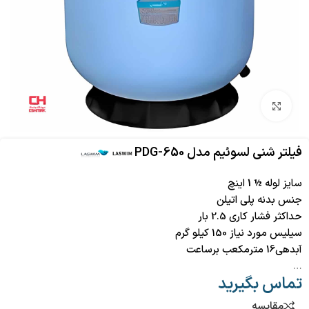
بزرگنمایی تصویر
فیلتر شنی لسوئیم مدل PDG-650
سایز لوله
½ 1
اینچ
جنس بدنه پلی اتیلن
حداکثر فشار کاری 2.5 بار
سیلیس مورد نیاز 150 کیلو گرم
آبدهی16 مترمکعب برساعت
…
تماس بگیرید
مقایسه