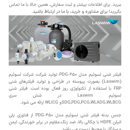
ببرید. برای اطلاعات بیشتر و ثبت سفارش، همین حالا با ما تماس
بگیرید!
برای مشاوره و خرید، با ما در ارتباط باشید.
فیلتر شنی لسوئیم مدل PDG-650 تولید شرکت شرکت لسوئیم
(Laswim) بصورت پیوسته در طراحی و تولید فیلترهای شنی
FRP با استفاده از تکنولوژی روز فعال بوده است. فیلتر شنی
لسوئیم Laswim در شش سری
SDG,PDG,PCG,WLADG,WLBCGو WLICG ارائه می شود.
جنس بدنه فیلتر شنی لسوئیم مدل PDG-650 از فناوری پلی
اتیلن HDPE با چگالی بالا، ضد زنگ،مقاوم در برابر خورندگی، ایمن
و سازگار با محیط زیست می باشد.