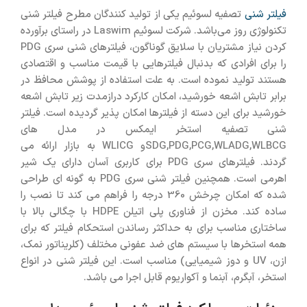
فیلتر شنی
تصفیه لسوئیم یکی از تولید کنندگان مطرح فیلتر شنی
تکنولوژی روز می‌باشد. شرکت لسوئیم Laswim در راستای برآورده
کردن نیاز مشتریان با سلایق گوناگون، فیلترهای شنی سری PDG
را برای افرادی که بدنبال فیلترهایی با قیمت مناسب و اقتصادی
هستند تولید نموده است. به علت استفاده از پوشش محافظ در
برابر تابش اشعه خورشید، امکان کارکرد درازمدت زیر تابش اشعه
خورشید برای این دسته از فیلترها امکان پذیر گردیده است. فیلتر
شنی تصفیه استخر ایمکس در مدل های
SDG,PDG,PCG,WLADG,WLBCGو WLICG به بازار ارائه می
گردند. فیلترهای سری PDG برای کاربری آسان دارای یک شیر
اهرمی است. همچنین فیلتر شنی سری PDG به گونه ای طراحی
شده که امکان چرخش 360 درجه را فراهم می کند تا نصب را
ساده کند. مخزن از فناوری پلی اتیلن HDPE با چگالی بالا با
ساختاری مناسب برای به حداکثر رساندن استحکام فیلتر که برای
همه استخرها با سیستم های ضد عفونی مختلف (کلریناتور نمک،
ازن، UV و دوز شیمیایی) مناسب است. این فیلتر شنی در انواع
استخر، آبگرم، آبنما و آکواریوم قابل اجرا می باشد.