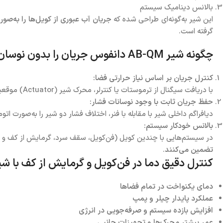
بالانس دینامیک سیستم
این شیر به‌گونه‌ای طراحی شده که
جریان آب عبوری از کویل‌ها را به‌صور
گرفته است.
چگونه شیر AB-QM دانفوس جریان را بدون نوسان کنترل می‌کند؟
کنترل جریان بر اساس نیاز حرارتی فضا:
با دریافت سیگنال از ترموستات یا کنترلر، محرک شیر (Actuator) موقعیت اوریفیس داخلی شیر را تغییر می‌دهد تا جریان آب را افزایش یا کاهش دهد. این کار باعث تنظیم دقیق دمای محیط می‌شود.
حفظ جریان ثابت با وجود نوسانات فشار:
دیافراگم داخلی شیر با مقابله با فنر، اختلاف فشار دو شیر را به‌صورت ا
بالانس خودکار سیستم:
در سیستم‌هایی با چندین کویل (فن‌کویل، سقف سرد، گرمایش از کف و ...) شیرهای PICV دانفوس مانع از عبور جریان مازاد در واحدهای نزدی
تضمین می‌کنند
.
کنترل دقیق دما در فن‌کویل و گرمایش از کف با ش
دمای یکنواخت در تمام فضاها
عملکرد پایدار چیلر و پمپ
افزایش بازده سیستم و صرفه‌جویی در انرژی
عمر بیشتر محرک‌ها و تجهیزات جانبی