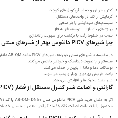
کنترل جریان و دمای فن‌کویل‌های کوچک
گرمایش از کف در واحدهای مستقل
سیستم‌های سرمایشی با بار متغیر
پروژه‌های بازسازی و توسعه فاز به فاز
نصب در خطوط رفت یا برگشت برای سهولت راه‌اندازی
چرا شیرهای PICV دانفوس بهتر از شیرهای سنتی دو راهه هستند؟
در مقایسه با شیرهای سنتی دو راهه، شیرهای PICV مانند
AB-QM دانفوس
سیستم را به‌صورت
دینامیک و خودکار بالانس
می‌کنند
نوسانات دما و دلتا T پایین را حذف می‌کنند
باعث افزایش بهره‌وری چیلر و پمپ می‌شوند
عمر مفید محرک‌ها را افزایش می‌دهند
گارانتی و اصالت شیر کنترل مستقل از فشار (PICV) دانفوس مدل
اگر به دنبال خرید شیر
PICV دانفوس مدل AB-QM- DN50 با کد 003Z0771
محصول را با
ضمانت اصالت کالا
،
۱۸ ماه گارانتی معتبر
و
۱۰ سال خدمات پس از فروش