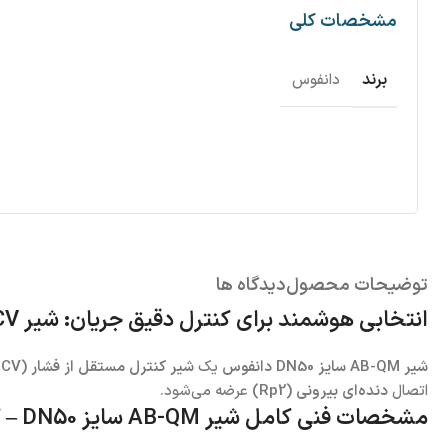
مشخصات کلی
برند
دانفوس
توضیحات محصول
دیدگاه ها
انتخابی هوشمند برای کنترل دقیق جریان: شیر PICV دانفوس مدل AB-QM DN50
شیر AB-QM سایز DN50 دانفوس
یک
شیر کنترل مستقل از فشار (PICV)
اتصال
دنده‌ای بیرونی (Rp2)
عرضه می‌شود.
مشخصات فنی کامل شیر AB-QM سایز DN50 – کوچک اما قدرتمند