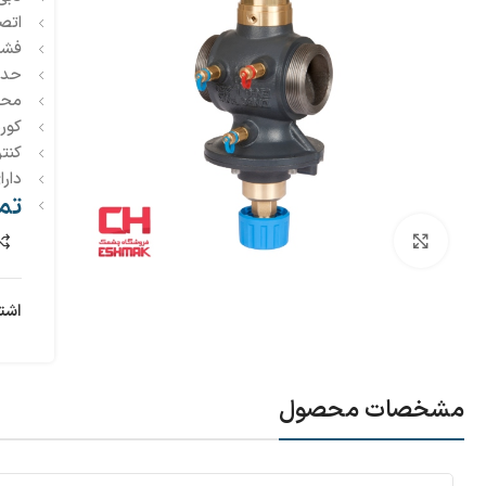
اتصال 1/2 اینچ 
فشار 
حداکثر
محدوده د
کورس ح
کنت
دارا
تم
بزرگنمایی تصویر
اشت
مشخصات محصول