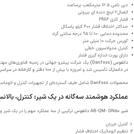
دبی نامی 12.5 مترمکعب برساعت
اتصال2 اینچ دنده ای بیرونی
فشار کاری PN16
حداکثر اختلاف فشار 600 کیلو پاسکال
محدوده دمایی -10 تا 95 درجه سانتی گراد
کورس حرکت 10 میلی متر
کنترل مدولاسیون خطی
دارای پورت اندازه گیری فشار
دانفوس (Danfoss)
یک شرکت پیشرو جهانی در زمینه فناوری‌های مهندسی پیشرفت
در دانمارک
تأسیس شد و امروزه با بیش از
100 دفتر و کارخانه در سراسر جهان
محصولات
Danfoss
شامل طیف گسترده‌ای از تجهیزات کنترل و اتوماس
عملکرد هوشمند سه‌گانه در یک شیر: کنترل، بالان
شیر AB-QM- DN50 دانفوس
ترکیبی از سه عملکرد مهم را در یک شیر وا
کنترل جریان
تنظیم اتوماتیک اختلاف فشار