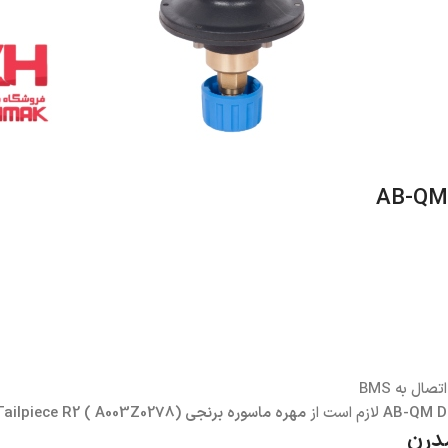
صال به BMS
AB-QM D
لازم است از
مهره ماسوره برنجی Tailpiece R2 ( A003Z0278)