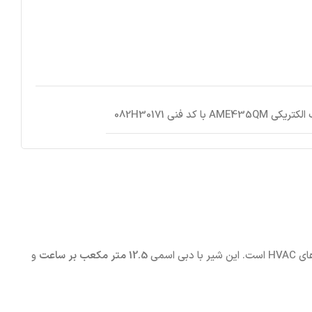
AME435Q با کد فنی 082H30171
اسمی
12.5 متر مکعب بر ساعت
و