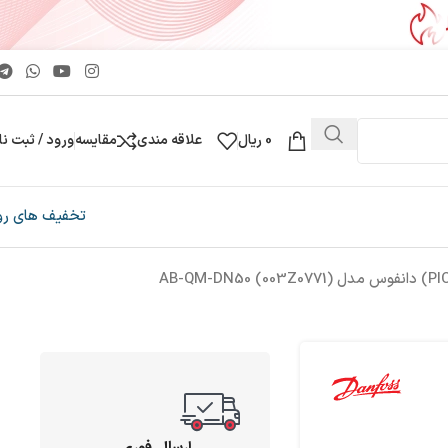
0
ریال
علاقه مندی
مقایسه
ورود / ثبت نا
تخفیف های رو
ارسال فوری