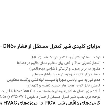
مزایای کلیدی شیر کنترل مستقل از فشار AB-QM- DN50
ترکیب عملکرد کنترل و بالانس در یک شیر (PICV)
اقتدار کنترلی 100٪ واقعی
برای تنظیم دمای دقیق در فضاها
مقاوم در برابر رسوب و گرفتگی (طراحی دیافراگمی)
حفظ جریان ثابت با وجود نوسانات فشار سیستم
عدم نیاز به شیر بالانس مجزا یا سیستم لوله‌کشی برگشت معکوس
کاهش قابل توجه هزینه‌های نصب، تنظیم و نگهداری
آماده برای اتصال به اکچواتورهای هوشمند مانند
NovoCon S
با قابلیت ات
توجه:
برای نصب شیر کنترل مستقل از فشار دانفوس
N50 (003Z0771)
کاربردهای واقعی شیر PICV در پروژه‌های HVAC مدرن