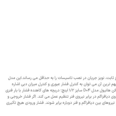
 حفظ آن در سطح ثابت، نویز جریان در نصب تاسیسات را به حداقل می رساند.این مدل
ترین آن می توان به کنترل فشار عبوری و کنترل میزان دبی اشاره
کرد. از دیگر ویژگی های مهم آن قابلیت نصب گیج و همچنین تنظیم فشار خروجی به صورت دستی (Manual) اشاره کرد. نحوه عملکرد شیر فشار شکن هانیول مدل D04 سایز 1/2 اینچ؛ دریچه های کاهنده فشار با بار فنری
ی دیافراگم در برابر نیروی فنر تنظیم عمل می کند. اگر فشار خروجی و
های بین دیافراگم و فنر دوباره برابر شوند. فشار ورودی هیچ تأثیری