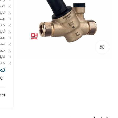
جنس
اتصا
قاب
جنس
حداق
قاب
حداک
نقطه 
بزرگنمایی تصویر
حداکثر
قاب
حداکثر دمای سی
تم
اشت