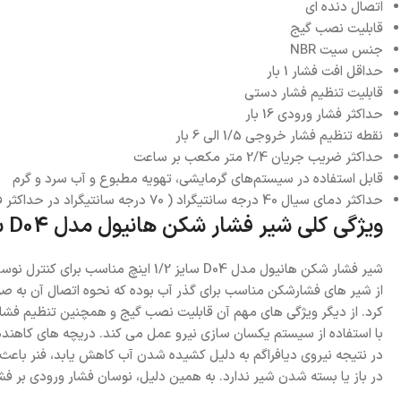
اتصال دنده ای
قابلیت نصب گیج
جنس سیت NBR
حداقل افت فشار 1 بار
قابلیت تنظیم فشار دستی
حداکثر فشار ورودی 16 بار
نقطه تنظیم فشار خروجی 1/5 الی 6 بار
حداکثر ضریب جریان 2/4 متر مکعب بر ساعت
قابل استفاده در سیستم‌های گرمایشی، تهویه مطبوع و آب سرد و گرم
حداکثر دمای سیال 40 درجه سانتیگراد ( 70 درجه سانتیگراد در حداکثر فشار 10 بار)
ویژگی کلی شیر فشار شکن هانیول مدل D04 سایز 1/2 اینچ
شیر فشار شکن هانیول مدل D04 سایز
از شیر های فشارشکن مناسب برای گذر آب بوده که نحوه اتصال آن به صو
با استفاده از سیستم یکسان سازی نیرو عمل می کند. دریچه های کاهنده ف
در نتیجه نیروی دیافراگم به دلیل کشیده شدن آب کاهش یابد، فنر باعث 
در باز یا بسته شدن شیر ندارد. به همین دلیل، نوسان فشار ورودی بر فشا