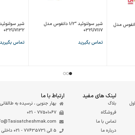
شیر سولنوئید “1/2 دانفوس مدل
ولنوئید بخار “1/2 دانفوس مدل
032U7132
032U7117
تماس بگیرید
تماس بگیرید
لینک های مفید
ارتباط با ما
ول
بلاگ
بهار جنوبی ، نرسیده به طالقانی ، 
فروشگاه
77501067 - 021
تماس با ما
fo@Tasisatcheshmak.com
درباره ما
5 الی 77635731 - 021 داخلی 6