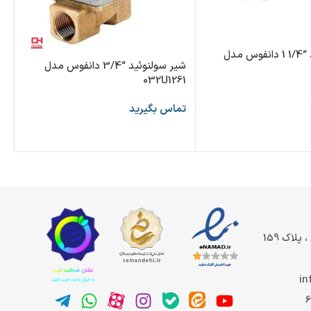
شیر سولنوئید “1/4 1 دانفوس مدل
شیر سولنوئید “3/4 دانفوس مدل
6
032U1261
تم
تماس بگیرید
پلاک 159
in