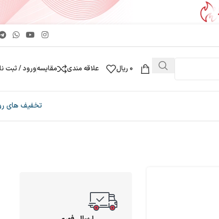
0
ریال
علاقه مندی
مقایسه
ورود / ثبت نا
تخفیف های رو
ارسال فوری