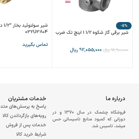
شیر س
-5%
032U3804
شیر برقی گاز شکوه 1/2 1 اینچ تک ضرب
تماس بگیرید
92,055,000
ریال
96,900,000
ریال
درباره ما
خدمات مشتریان
پاسخ به پرسش‌های متدا
فروشگاه چشمک در سال 1370 و در
رویه‌های بازگرداندن کالا
دورانی که کمبود منابع تاسیساتی حس
خدمات پس از فروش
میشد، تاسیس شد.
شرایط خرید کالا