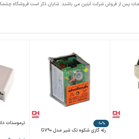
ترموستات دانف
-10%
رله گازی شکوه تک شیر مدل G790