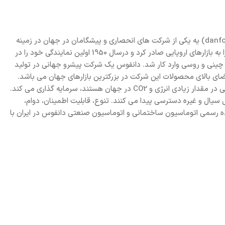
تاسیس شرکت دانفوس (danfoss) به اول سپتامبر سال 1933، در مزرعه والدین مدسن کلوزن دانفوس (danfoss) بر میگردد. شرکت دانفوس(danfoss) یه یکی از شرکت های انحصاری و پیشگامان در جهان در زمینه
راه حل های کارآمد و نوآورانه، استخدام بیش از 22.000 نفر و فروش در بیش از 100 کشور را دارد. این شرکت اولین بار در سال 1939 محصولات خود را به بازارهای اروپایی صادر کرد و درسال 1950 اولین نمایندگی خود را در
خانجات صنعتی و شرکت های بزرگ چینی و روسی وارد کار شد. دانفوس يك شركت پیشرو جهاني در تولید
ای بالای محصولات این شرکت در بزرکترین بازارهای جهان می باشد.
امروز، دانفوس نزدیک به ۵۰ خط تولید متفاوت دارد و حدود ۴ درصد از فروش خالص خود را در محصولات جدید و نوآورانه ای که قادر به صرفه جویی در مقدار زیادی انرژی و CO2 در جهان هستند، سرمایه گذاری می کند.
 سیال و غيره دسترسی پیدا می کنند. تنوع، قابلیت اطمینان، دوام،
ده رسمی اتوماسیون ساختمانی و اتوماسیون صنعتی دانفوس در ایران با