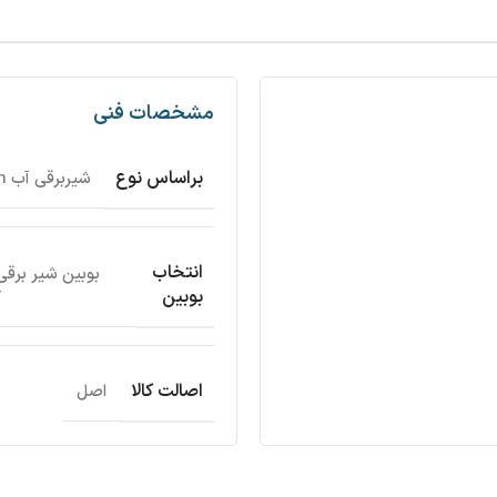
مشخصات فنی
براساس نوع
شیربرقی آب Normally open
انتخاب
بوبین شیر برقی آب
بوبین
7
اصالت کالا
اصل