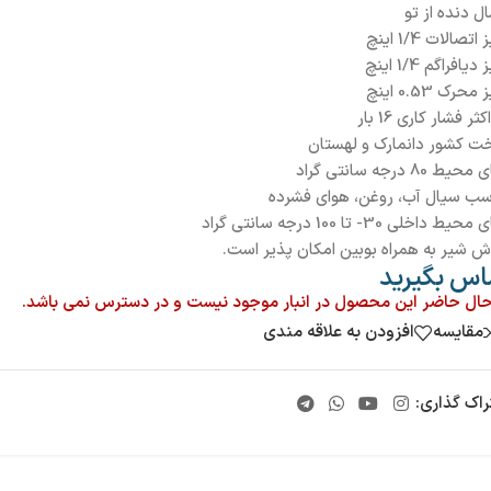
ل دنده از تو
تصالات 1/4 اینچ
یافراگم 1/4 اینچ
حرک 0.53 اینچ
ر فشار کاری 16 بار
ت کشور دانمارک و لهستان
ط 80 درجه سانتی گراد
سب سیال آب، روغن، هوای فشرده
ط داخلی 30- تا 100 درجه سانتی گراد
ش شیر به همراه بوبین امکان پذیر است.
اس بگیرید
حال حاضر این محصول در انبار موجود نیست و در دسترس نمی باشد.
مقایسه
افزودن به علاقه مندی
راک گذاری: