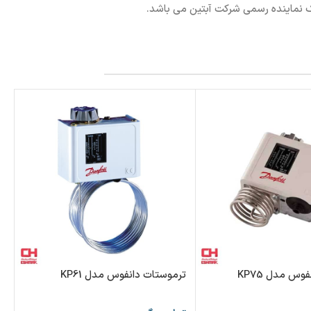
وس مدل KP75
ترموستات دانفوس مدل KP61
پر