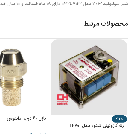
شیر سولنوئید "3/4 مدل 032U7122 دارای 18 ماه ضمانت و 10 سال خدمات پس از فروش شرکت آبتین می باشند. شایان ذکر است فروشگاه چشمک نماینده رسمی شرکت آبتین می باشد.
محصولات مرتبط
نازل 60 درجه دانفوس
-10%
رله گازوئیلی شکوه مدل TF701