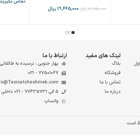
تماس بگیرید
19,665,000
ریال
21,850,000
ریال
لینک های مفید
ارتباط با ما
ول
بلاگ
بهار جنوبی ، نرسیده به طالقانی ، 
فروشگاه
77501067 - 021
تماس با ما
fo@Tasisatcheshmak.com
درباره ما
5 الی 77635731 - 021 داخلی 6
واتساپ
ظ است