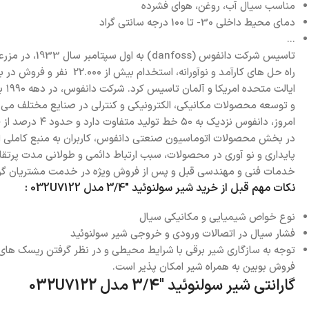
مناسب سیال آب، روغن، هوای فشرده
دمای محیط داخلی 30- تا 100 درجه سانتی گراد
...
ای
و توسعه محصولات مکانیکی، الکترونیکی و کنترلی در صنایع مختلف می ب
در بخش محصولات اتوماسیون صنعتی دانفوس، کاربران به منبع کاملی از فن 
پایداری و نو آوری در محصولات، سبب ارتباط دائمی و طولانی مدت پرتق
خدمات فنی و مهندسی قبل و پس از فروش ویژه در خدمت مشتریان گر
نکات مهم قبل از خرید شیر سولنوئید "3/4 مدل 032U7122
:
نوع خواص شیمیایی و مکانیکی سیال
فشار سیال در اتصالات ورودی و خروجی شیر سولنوئید
توجه به سازگاری شیر برقی با شرایط محیطی و در نظر گرفتن ریسک های 
فروش بوبین به همراه شیر امکان پذیر است.
گارانتی
شیر سولنوئید "3/4 مدل 032U7122