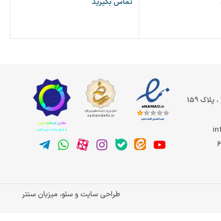
تماس بگیرید
تم
پلاک 159
in
طراحی سایت و سئو، میزبان سنتر