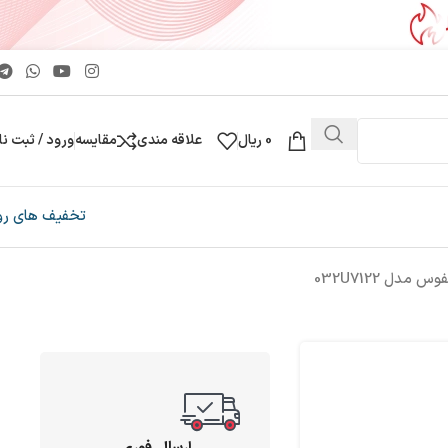
0
ریال
علاقه مندی
مقایسه
ورود / ثبت نا
تخفیف های رو
ارسال فوری