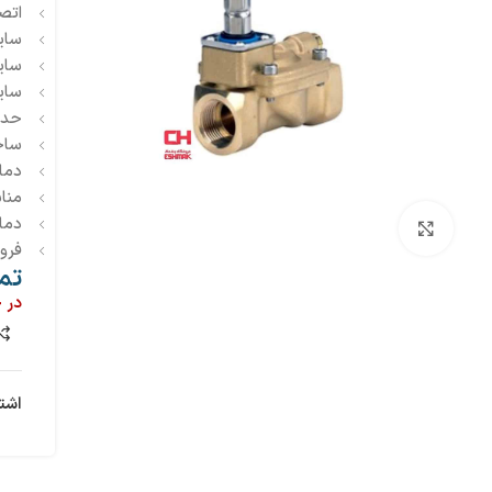
اتصا
سایز ا
سایز د
سایز م
حداکث
ساخ
دمای محی
منا
دمای محی
بزرگنمایی تصویر
فرو
تم
در 
اشت