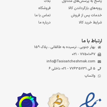
پاسخ به پرسش‌های متداول
بلاگ
رویه‌های بازگرداندن کالا
فروشگاه
خدمات پس از فروش
تماس با ما
شرایط خرید کالا
درباره ما
ارتباط با ما
بهار جنوبی ، نرسیده به طالقانی ، پلاک 159
77501067 - 021
info@Tasisatcheshmak.com
5 الی 77635731 - 021 داخلی 6
واتساپ