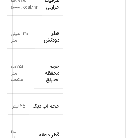
ظرفیت
58.7kw –
حرارتی
50000kcal/hr
قطر
130 میلی
دودکش
متر
حجم
0.0251
محفظه
متر
احتراق
مکعب
حجم آب دیگ
25 لیتر
110
قطر دهانه