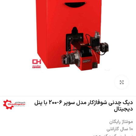
بزرگنمایی تصویر
دیگ چدنی شوفاژکار مدل سوپر 6-200 با پنل
دیجیتال
مونتاژ رایگان
10 سال گارانتی