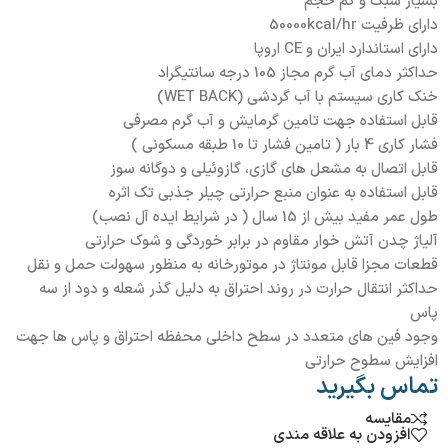
بسیار سبک و کم حجم
دارای ظرفیت 50000kcal/hr
دارای استاندارد ایران و CE اروپا
حداکثر دمای آب گرم مجاز 105 درجه سانتیگراد
خنک کاری سیستم با آب گردشی (WET BACK)
قابل استفاده جهت تامین گرمایش و آب گرم مصرفی
فشار کاری 4 بار ( تامین فشار تا 10 طبقه مسکونی )
قابل اتصال به مشعل های گازی، گازوئیلی و دوگانه سوز
قابل استفاده به عنوان منبع حرارتی چیلر جذبی تک اثره
طول عمر مفید بیش از 15 سال ( در شرایط ایده آل نصب)
آلیاژ چدن آتش خوار مقاوم در برابر خوردگی و شوک حرارتی
قطعات مجزا قابل مونتاژ در موتورخانه به منظور سهولت حمل و نقل
حداکثر انتقال حرارت در روند احتراق به دلیل گذر شعله و دود از سه
پاس
وجود فین های متعدد در سطح داخلی محفظه احتراق و پاس ها جهت
افزایش سطوح حرارتی
تماس بگیرید
مقایسه
افزودن به علاقه مندی