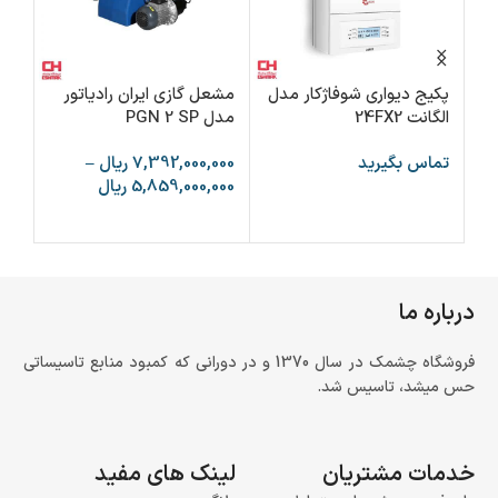
پکیج دیواری شوفاژکار مدل
مشعل گازی ایران رادیاتور
مشع
الگانت 24FX2
مدل PGN 2 SP
مدل  SP
تماس بگیرید
7,392,000,000
ریال
–
000
5,859,000,000
ریال
000
اطلاعات بیشتر
انتخاب گزینه ها
ا
درباره ما
فروشگاه چشمک در سال 1370 و در دورانی که کمبود منابع تاسیساتی
حس میشد، تاسیس شد.
خدمات مشتریان
لینک های مفید