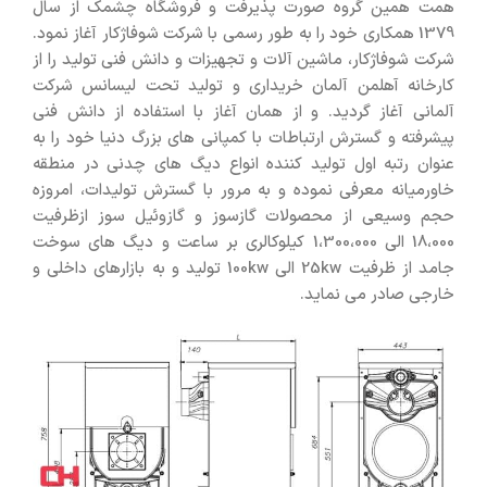
همت همین گروه صورت پذیرفت و فروشگاه چشمک از سال
1379 همکاری خود را به طور رسمی با شرکت شوفاژکار آغاز نمود.
شرکت شوفاژکار، ماشین آلات و تجهیزات و دانش فنی تولید را از
کارخانه آهلمن آلمان خریداری و تولید تحت لیسانس شرکت
آلمانی آغاز گردید. و از همان آغاز با استفاده از دانش فنی
پیشرفته و گسترش ارتباطات با کمپانی های بزرگ دنیا خود را به
عنوان رتبه اول تولید کننده انواع دیگ های چدنی در منطقه
خاورمیانه معرفی نموده و به مرور با گسترش تولیدات، امروزه
حجم وسیعی از محصولات گازسوز و گازوئیل سوز ازظرفیت
18،000 الی 1،300،000 کیلوکالری بر ساعت و دیگ های سوخت
جامد از ظرفیت 25kw الی 100kw تولید و به بازارهای داخلی و
خارجی صادر می نماید.