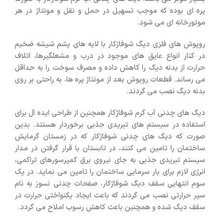
پره ای بوده که موجب تسهیل در حمل و نقل و مونتاژ در هر
موتورخانه ای می شود.
روپوش های فلزی دیگ شوفاژکار با لایه های پشم شیشه ضخیم
در کنار انواع عایق های موجود در درب و مشعلگیرها، اتلاف
حرارت از بدنه دیگ را کاهش داده و مصرف سوخت را به حداقل
می رساند. قطعات روپوش بعد از مونتاژ پره ها، به راحتی بر روی
بدنه دیگ نصب می گردند.
دیگ های چدنی آب گرم شوفاژکار همچنین از طراحی ایده آل برای
استفاده در سیستم های تبریدی جذبی برخوردار هستند. بدین
صورت که دیگ های چدنی شوفاژکار که در زمستان گرمایش
ساختمان را تامین می کنند، در تابستان با قرار گرفتن در مدار
سیستم تبریدی جذبی به جای نیروی برق کمپرسورهای تراکمی،
انرژی لازم برای بار سرمایی ساختمان را تامین می نماید. در یک
سوم انتهایی سقف دیگ شوفاژکار، صفحات چدنی نسوز به نام
سپر حرارتی نصب می گردند که باعث ایجاد یکنواختی حرارت در
سقف دیگ شده و همچنین باعث کاهش رسوب املاح می گردد.