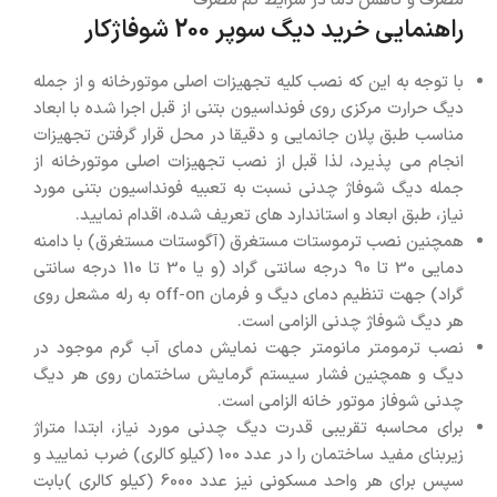
مصرف و کاهش دما در شرایط کم مصرف
راهنمایی خرید دیگ سوپر 200 شوفاژکار
با توجه به این که نصب کلیه تجهیزات اصلی موتورخانه و از جمله
دیگ حرارت مرکزی روی فونداسیون بتنی از قبل اجرا شده با ابعاد
مناسب طبق پلان جانمایی و دقیقا در محل قرار گرفتن تجهیزات
انجام می پذیرد، لذا قبل از نصب تجهیزات اصلی موتورخانه از
جمله دیگ شوفاژ چدنی نسبت به تعبیه فونداسیون بتنی مورد
نیاز، طبق ابعاد و استاندارد های تعریف شده، اقدام نمایید.
همچنین نصب ترموستات مستغرق (آگوستات مستغرق) با دامنه
دمایی 30 تا 90 درجه سانتی گراد (و یا 30 تا 110 درجه سانتی
گراد) جهت تنظیم دمای دیگ و فرمان off-on به رله مشعل روی
هر دیگ شوفاژ چدنی الزامی است.
نصب ترمومتر مانومتر جهت نمایش دمای آب گرم موجود در
دیگ و همچنین فشار سیستم گرمایش ساختمان روی هر دیگ
چدنی شوفاز موتور خانه الزامی است.
برای محاسبه تقریبی قدرت دیگ چدنی مورد نیاز، ابتدا متراژ
زیربنای مفید ساختمان را در عدد 100 (کیلو کالری) ضرب نمایید و
سپس برای هر واحد مسکونی نیز عدد 6000 (کیلو کالری )بابت