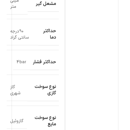
میلی
مشعل گیر
متر
حداکثر
90درجه
دما
سانتی گراد
حداکثر فشار
4bar
نوع سوخت
گاز
گازی
شهری
نوع سوخت
گازوئیل
مایع