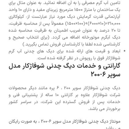
تامین آب گرم مصرفی را به آن اضافه نمائید. به عنوان مثال برای
یک ساختمان با متراژ 1500 مترمربع زیربنای مفید و دارای 10 واحد
آپارتمانی قدرت گرمایش دیگ مورد نیاز عبارتست از: کیلوکالری
210,000=(10×6000)+(100×1500) معمولاً پس از محاسبه ظرفیت،
تا 20 درصد به عنوان ضریب اطمینان به ظرفیت محاسبه شده
دیگ آبگرم موتورخانه اضافه می گردد. (برای انتخاب صحیح و
کارشناسی شده لطفا با کارشناسان فروش تماس بگیرید.)
ابعاد و قيمت های ارائه شده برای ديگ های چدنی آب گرم
شوفاژکار فوق با روپوش در نظر گرفته شده است.
گارانتی و خدمات دیگ چدنی شوفاژکار مدل
سوپر 6-200
دیگ چدنی شوفاژکار سوپر 200 ، 6 پره مانند دیگر محصولات
شرکت شوفاژکار علاوه بر گارانتی 10 ساله از پشتیبانی فنی و
خدمات پس از فروش گسترده این شرکت، در سراسر کشور
برخوردار می باشد.
مونتاژ دیگ چدنی شوفاژکار مدل سوپر 6-200 ، به صورت رایگان
می باشد.