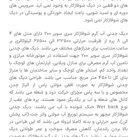
های دو قطبی در دیگ شوفاژکار به وجود نمی آید. سرویس های
دوره ای و اسید شویی، باعث ایجاد خوردگی و پوسیدگی در دیگ
های شوفاژکار نمی شود.
دیگ چدنی آب گرم شوفاژکار سری سوپر 200 دارای مدل های 4
الی 8 پره از ظرفیت حرارتی 33500 الی 67500 کیلوکالری بر
ساعت متناسب برای متراژهای مختلف می باشد. دیگ های چدنی
شوفاژکار سری سوپر 200 جهت استفاده در موتورخانه مرکزی و
تامین آب گرم مصرفی برای منازل ویلایی، آپارتمان های کوچک با
تعداد واحد کم، استخر های کوچک و سایر ساختمان ها با متراژ
بنای کل تا 450 متر مربع، مناسب می باشد. طراحی دیگ های
چدنی شوفاژکار به صورت افقی مولتی پاس از آلیاژ چدن
مخصوص و با سه پاس مچزای حرکت دود و شعله می باشد که
کانال های شعله و آب بر یکدیگر عمود هستند. پره های عقب از
نوع Wet back خنک شونده با آب می باشند. دیگ چدنی
شوفاژکار مجهز به سیستم توزیع آب مولتی واتر جت (آب پخش
کن)، سپر حرارتی و بدنه کاملا ایزوله می باشد که این طراحی در
بالا بردن راندمان، کاهش مصرف سوخت و عمر طولانی دیگ
بسیار موثر می باشد. دیگ های چدنی آب گرم شوفاژکار به صورت