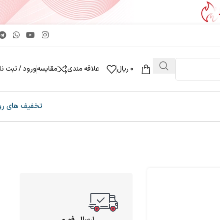
0
ریال
علاقه مندی
مقایسه
ورود / ثبت نا
تخفیف های رو
ارسال فوری