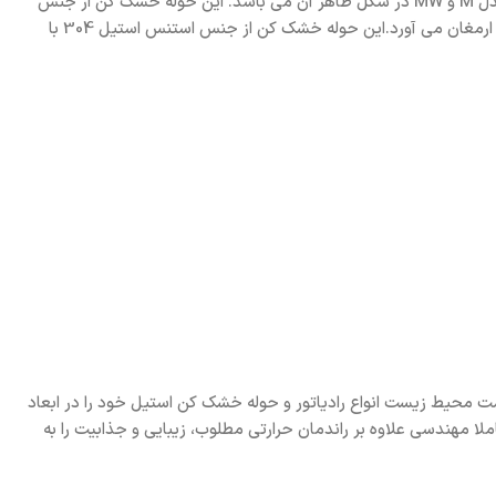
حوله خشک کن دیما سری MW در آکس 500 میلی متر یا 50 سانتی متر در مدل 8لول (MW6008) و 10 لول (MW6010)عرضه می گردد. تفاوت دو مدل M و MW در شکل ظاهر آن می باشد. این حوله خشک کن از جنس
استنس استیل 304 با رنگ بندی متنوع (کروم، طلایی، خاکستری، مشکی و سفید یخچالی) ضمن کاهش مصرف انرژی ، زیبایی و دوام را برای شما به ارمغان می­ آورد.این حوله خشک کن از جنس استنس استیل 304 با
ت محیط زیست انواع رادیاتور و حوله خشک کن استیل خود را در ابعاد
لا مهندسی علاوه بر راندمان حرارتی مطلوب، زیبایی و جذابیت را به