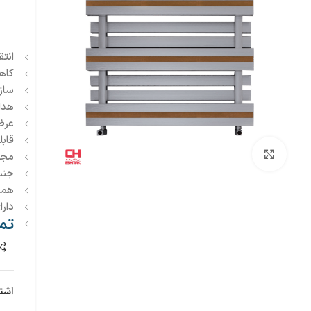
انتق
کاه
ساز
هدای
عرضه د
قابل
بزرگنمایی تصویر
مجه
جنس بد
هماه
دار
تم
اشت