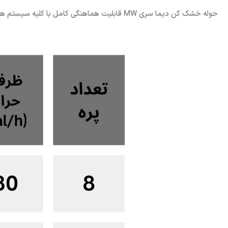
حوله خشک کن دیما سری MW قابلیت هماهنگی کامل با کلیه سیستم های گرمایشی مرکزی، موتورخانه و انواع پکیج را دارا می باشد.