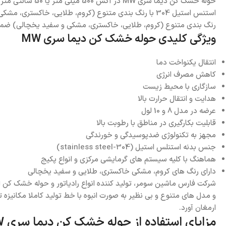
رنگ بندی متنوع (کروم، طلایی، خاکستری، مشکی و سفید یخچالی) ضمن کا
ویژگی کلیدی حوله خشک کن دیما سری MW
انتقال یکنواخت دما
کاهش مصرف انرژی
سازگاری با محیط زیست
هدایت و انتقال حرارت بالا
عرضه در مدل 8 و 10 لول
قابلیت بکارگیری در مناطق با رطوبت بالا
مجهز به تکنولوژی ضدپوسیدگی و خورندگی
جنس بدنه استنلس استیل (stainless steel-304)
هماهنگ با کلیه سیستم­ های گرمایشی مرکزی و انواع پکیج
دارای رنگ های کروم، مشکی خاکستری، طلایی و سفید یخچالی
شرکت فارس ماشین سومر، تولید کننده انواع رادیاتور و حوله خشک کن 
و مدل های متنوع و بی نظیر به صورت انبوه با خط تولید کاملا مکانیزه
ارمغان آورد.
مزایای استفاده از حوله خشک کن دیما سری MW