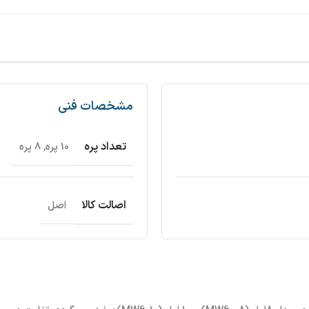
مشخصات فنی
تعداد پره
10 پره
,
8 پره
اصالت کالا
اصل