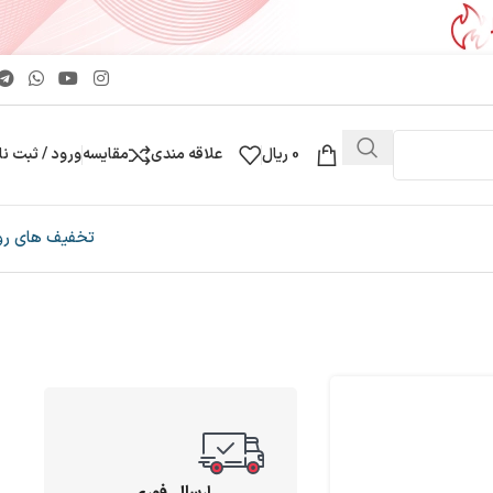
0
ریال
علاقه مندی
مقایسه
ورود / ثبت نا
تخفیف های رو
ارسال فوری