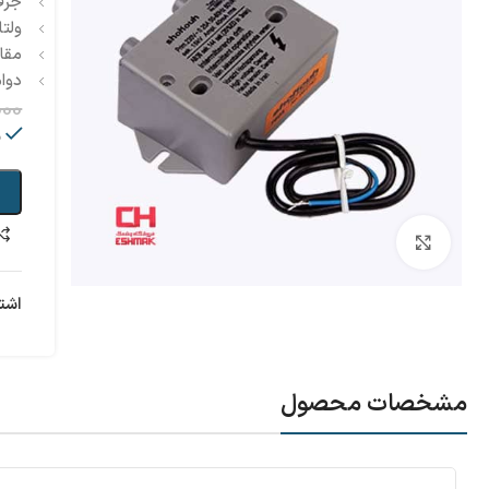
جرقه
ولتا
مقاو
دوام
000
م
بزرگنمایی تصویر
اشت
مشخصات محصول