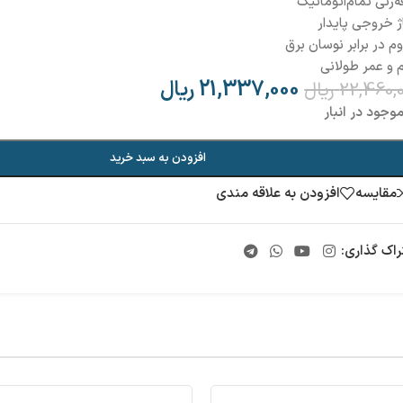
‌زنی تمام‌اتوماتیک
ژ خروجی پایدار
م در برابر نوسان برق
 و عمر طولانی
21,337,000
ریال
22,460,
ریال
وجود در انبار
افزودن به سبد خرید
مقایسه
افزودن به علاقه مندی
راک گذاری: