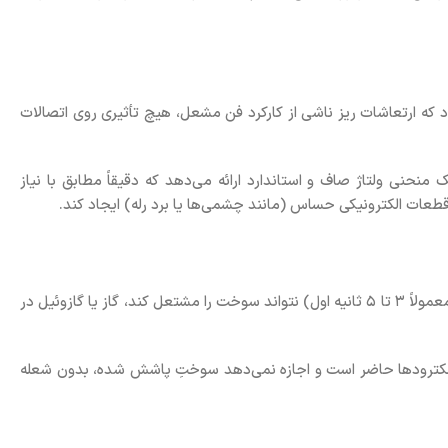
د که ارتعاشات ریز ناشی از کارکرد فن مشعل، هیچ تأثیری روی اتصالات
منحنی ولتاژ صاف و استاندارد ارائه می‌دهد که دقیقاً مطابق با نیاز
عات الکترونیکی حساس (مانند چشمی‌ها یا برد رله) ایجاد کند.
شاید تصور کنید وظیفه ترانس فقط روشن کردن آتش است، اما در واقع وظیفه اصلی آن "پیشگیری از خطر" است. اگر ترانس در زمان تعیین شده (معمولاً ۳ تا ۵ ثانیه اول) نتواند سوخت را مشتعل کند، گاز یا گازوئیل در
سر الکترودها حاضر است و اجازه نمی‌دهد سوختِ پاشش شده، بدون شعله