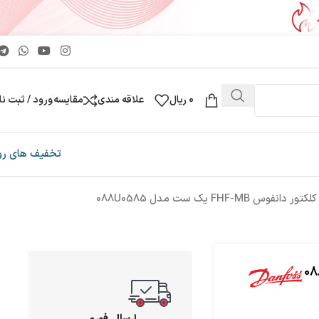
0
ریال
علاقه مندی
مقایسه
ورود / ثبت نا
تخفیف های رو
 FHF-MB یک ست مدل 088U0585
ارسال فوری