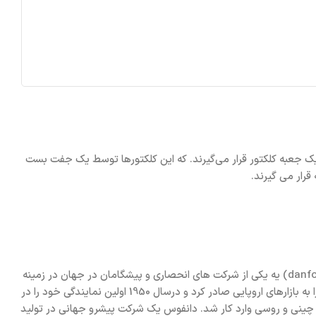
است. کلکتور گرمایش از کف درون یک جعبه کلکتور قرار می‌گیرند. که این کلکتورها توسط یک جفت بست
تاسیس شرکت دانفوس (danfoss) به اول سپتامبر سال 1933، در مزرعه والدین مدسن کلوزن دانفوس (danfoss) بر میگردد. شرکت دانفوس(danfoss) یه یکی از شرکت های انحصاری و پیشگامان در جهان در زمینه
راه حل های کارآمد و نوآورانه، استخدام بیش از 22.000 نفر و فروش در بیش از 100 کشور را دارد. این شرکت اولین بار در سال 1939 محصولات خود را به بازارهای اروپایی صادر کرد و درسال 1950 اولین نمایندگی خود را در
خانجات صنعتی و شرکت های بزرگ چینی و روسی وارد کار شد. دانفوس يك شركت پیشرو جهاني در تولید