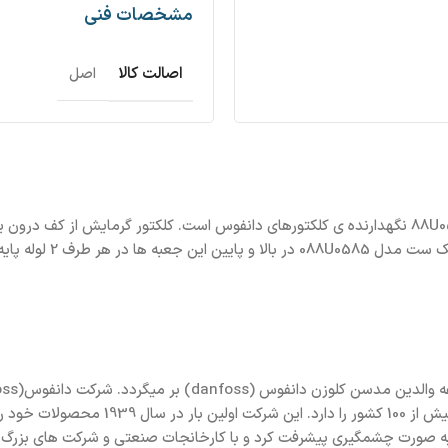
مشخصات فنی
اصالت کالا
اصل
بست نگهدارنده کلکتور دانفوس FHF-MB به صورت یک جفت مدل 88U0585 نگهدارنده ی کلکتورهای دانفوس 
الت متحده امریکا و آلمان تاسیس کرد. شرکت دانفوس، در دهه ۱۹۹۰ به صورت چشمگیری پیشرفت کرد و با کار