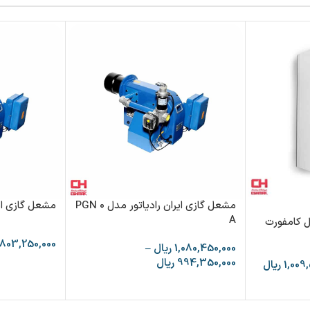
مشعل گازی ایران رادیاتور مدل PGN 0
مشعل گازی ایران
A
ل کامفورت
803,250,000
1,080,450,000
ریال
–
994,350,000
ریال
1,009
ریال