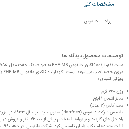
مشخصات کلی
برند
دانفوس
توضیحات محصول
دیدگاه ها
درون جعبه نصب می‌شوند. بست نگهدارنده کلکتور دانفوس FHF-MB یک ست مدل 088U0585 در بالا و پایین این جعبه ها در هر طرف 2 لوله پایه قرار می گیرند.
ویژگی کلیدی :
وزن 660 گرم
سایز اتصال 1 اینچ
ست کامل (2 عدد)
ای