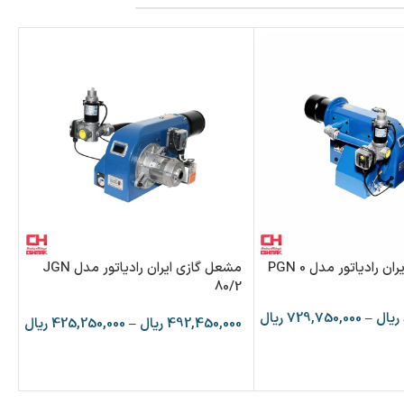
 رادیاتور مدل PGN 0
مشعل گازی ایران رادیاتور مدل JGN
/0
80/2
ریال
–
729,750,000
ریال
492,450,000
ریال
–
425,250,000
ریال
00