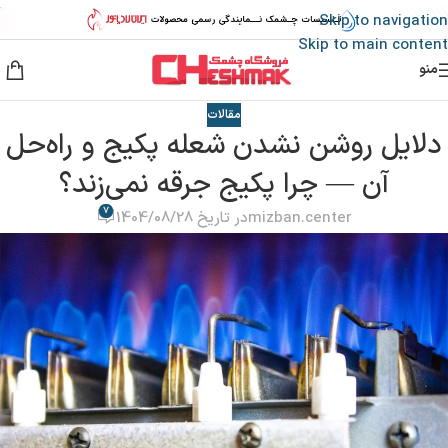
Skip to navigation
Skip to main content
منو
مقالات
دلایل روشن نشدن شعله پکیج و راه‌حل
آن — چرا پکیج جرقه نمی‌زند؟
7
mizban.center
در تاریخ 1404/08/28