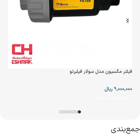
%
پکي
فیلتر مگسیون مدل سولار فیلبرتو
.5
9,000,000
ریال
000
افزودن به سبد خرید
ا
جمع‌بندی