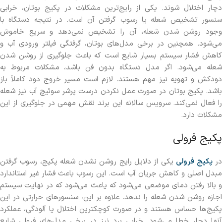
دچار اختلال شوند. یکی از رایج‌ترین مشکلات در پکیج بوتان، خرابی
سنسور تشخیص شعله یا رسوب گرفتن آن است. در نتیجه دستگاه با
وجود روشن شدن شعله، آن را تشخیص نمی‌دهد و سریع خاموش
می‌شود. همچنین در برخی مدل‌های بوتان، گرفتگی فیلتر ورودی آب و
کاهش فشار سیستم بسیار شایع است که باعث جلوگیری از روشن شدن
شعله می‌شود. اگر مدل دستگاه بدون فن باشد، مشکلات مربوط به
دودکش و تهویه نیز مهم هستند. لازم است مسیر خروج دود کاملاً باز
باشد. پکیج بوتان در صورت عمل نکردن درست پرشر سوئیچ آب نیز شعله
را فعال نمی‌کند. سرویس سالانه این برند نقش مهمی در جلوگیری از این
مشکلات دارد.
پکیج فرولی
ر
پکیج فرولی
یکی از دلایل رایج روشن نشدن شعله پکیج، رسوب گرفتن
مبدل اصلی و کاهش جریان آب است. این رسوب باعث فشار غیر استاندارد
و بالا رفتن دمای موضعی می‌شود که یاعث می‌شود که در نهایت سیستم
اجازه روشن شدن شعله را ندهد. علاوه بر این، سنسورهای حرارتی در این
پکیج‌ها حساس هستند و در صورت کوچکترین اختلال یا آلودگی، عملکرد
آنها دچار خطا می‌شود. خرابی برد نیز در برخی مدل‌های فرولی شایع