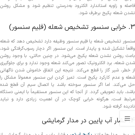
فاصله و زاویه استاندارد الکترود به‌درستی تنظیم شود و مشکل روشن
نشدن شعله پکیج برطرف شود.
3. خرابی سنسور تشخیص شعله (فلِیم سنسور)
سنسور تشخیص شعله یا فلِیم سنسور وظیفه دارد تشخیص دهد که شعله
واقعاً تشکیل شده و پایدار است. این سنسور اگر دچار رسوب‌گرفتگی شود،
باعث روشن نشدن شعله پکیج می‌شود. در چنین حالتی، با وجود روشن
شدن شعله، برد الکترونیک تصور می‌کند شعله وجود ندارد و برای جلوگیری
از خطر، شیر گاز را قطع می‌کند. نتیجه این اتفاق خاموش شدن ناگهانی
شعله و عدم کارکرد پکیج است. تمیز کردن این سنسور معمولاً مشکل را
حل می‌کند. اما اگر سنسور سوخته باشد یا اتصال سیم آن قطع شده
باشد، باید تعویض گردد. از آنجا که این سنسور مستقیماً با ایمنی دستگاه
مرتبط است، هرگونه خرابی کوچک در آن اهمیت زیادی دارد و نباید
نادیده گرفته شود.
4. فشار آب پایین در مدار گرمایشی
ر برخی مدل‌ها مانند
پکیج ایرتمپ
فشار پایین آب در مدار گرمایشی از