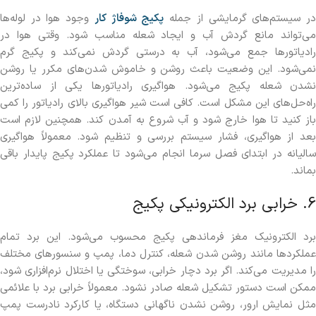
ر سیستم‌های گرمایشی از جمله
پکیج شوفاژ کار
وجود هوا در لوله‌ها
می‌تواند مانع گردش آب و ایجاد شعله مناسب شود. وقتی هوا در
رادیاتورها جمع می‌شود، آب به درستی گردش نمی‌کند و پکیج گرم
نمی‌شود. این وضعیت باعث روشن و خاموش شدن‌های مکرر یا روشن
نشدن شعله پکیج می‌شود. هواگیری رادیاتورها یکی از ساده‌ترین
راه‌حل‌های این مشکل است. کافی است شیر هواگیری بالای رادیاتور را کمی
باز کنید تا هوا خارج شود و آب شروع به آمدن کند. همچنین لازم است
بعد از هواگیری، فشار سیستم بررسی و تنظیم شود. معمولاً هواگیری
سالیانه در ابتدای فصل سرما انجام می‌شود تا عملکرد پکیج پایدار باقی
بماند.
6. خرابی برد الکترونیکی پکیج
برد الکترونیک مغز فرماندهی پکیج محسوب می‌شود. این برد تمام
عملکردها مانند روشن شدن شعله، کنترل دما، پمپ و سنسورهای مختلف
را مدیریت می‌کند. اگر برد دچار خرابی، سوختگی یا اختلال نرم‌افزاری شود،
ممکن است دستور تشکیل شعله صادر نشود. معمولاً خرابی برد با علائمی
مثل نمایش ارور، روشن نشدن ناگهانی دستگاه، یا کارکرد نادرست پمپ