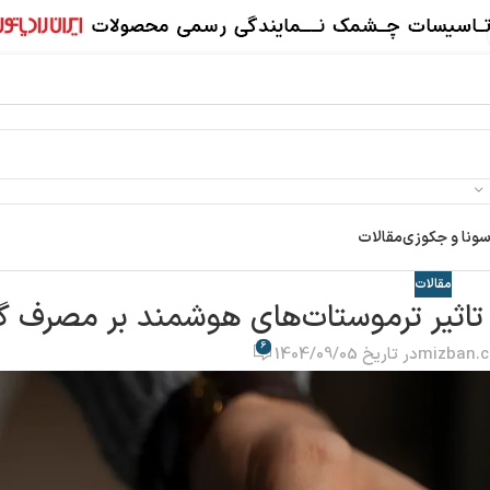
سونا و جکوزی
مقالات
مقالات
ثیر ترموستات‌های هوشمند بر مصرف گ
6
mizban.c
در تاریخ 1404/09/05