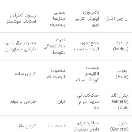
تکنولوژی
بعضی
ریموت کنترل و
ال جی (LG)
اینورتر، کارایی
مدل‌ها
امکانات هوشمند
قوی
پرمصرف
قدرت
مایدیا
جمع‌وجور،
مصرف برق پایین،
خنک‌کنندگی
(Midea)
قیمت مناسب
طراحی جمع‌وجور
متوسط
مناسب
ایوولی
محدوده
اتاق‌های
کاربری ساده
(Evoli)
ظرفیت کم
کوچک، سبک
جنرال گلد
خنک‌کنندگی
(General
سریع، دوام
گران
طراحی با دوام
Gold)
بالا
اجنرال
عملکرد قوی،
قیمت بالا
کارایی بالا
(General)
تایمر دیجیتال