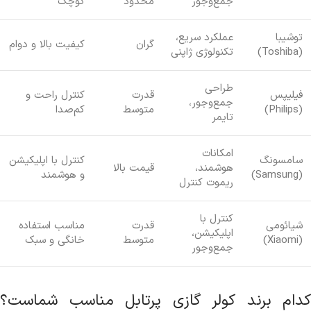
جمع‌وجور
محدود
کوچک
توشیبا
عملکرد سریع،
گران
کیفیت بالا و دوام
(Toshiba)
تکنولوژی ژاپنی
طراحی
فیلیپس
قدرت
کنترل راحت و
جمع‌وجور،
(Philips)
متوسط
کم‌صدا
تایمر
امکانات
سامسونگ
کنترل با اپلیکیشن
هوشمند،
قیمت بالا
(Samsung)
و هوشمند
ریموت کنترل
کنترل با
شیائومی
قدرت
مناسب استفاده
اپلیکیشن،
(Xiaomi)
متوسط
خانگی و سبک
جمع‌وجور
کدام برند کولر گازی پرتابل مناسب شماست؟