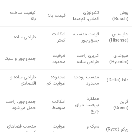
بوش
تکنولوژی
کیفیت ساخت
قیمت بالا
(Bosch)
آلمانی، کم‌صدا
بالا
هایسنس
قیمت مناسب،
امکانات
طراحی ساده
(Hisense)
جمع‌وجور
کمتر
هیوندای
کاربری راحت،
ظرفیت
جمع‌وجور و سبک
(Hyundai)
طراحی ساده
محدود
مناسب بودجه
محدوده
طراحی ساده و
دلتا (Delta)
محدود
ظرفیت کم
اقتصادی
عملکرد
گرین
امکانات
جمع‌وجور، راحت
بی‌صدا، دارای
(Green)
متوسط
حمل می‌شود
چرخ
سبک و
ظرفیت
مناسب فضاهای
ریکو (Ryco)