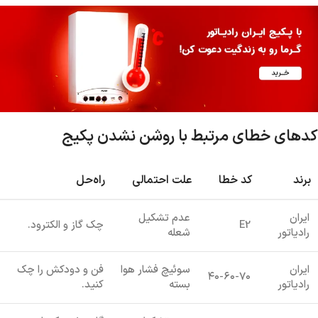
کدهای خطای مرتبط با روشن نشدن پکیج
برند
کد خطا
علت احتمالی
راه‌حل
ایران
عدم تشکیل
E2
چک گاز و الکترود.
رادیاتور
شعله
ایران
سوئیچ فشار هوا
فن و دودکش را چک
۴۰-۶۰-۷۰
رادیاتور
بسته
کنید.