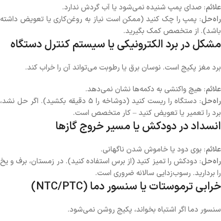
علائم
: صدای پمپ شنیده نمی‌شود یا آب گردش ندارد.
راه‌حل
: پمپ را چک کنید (ممکن است نیاز به روغن‌کاری یا تعویض داشته
باشد). از متخصص کمک بگیرید.
مشکل در برد الکترونیکی یا سیستم کنترل دستگاه
برد مغز پکیج است. نوسان برق یا رطوبت می‌تواند آن را خراب کند.
علائم
: هیچ واکنشی به دکمه‌ها نشان نمی‌دهد.
راه‌حل
: دستگاه را ریست کنید (دوشاخه را ۵ دقیقه بکشید). اگر حل نشد،
برد را تعمیر یا تعویض کنید – کار متخصص است.
انسداد در دودکش یا مسیر خروج گازها
علائم
: بوی دود یا خاموش شدن ناگهانی.
راه‌حل
: دودکش را تمیز کنید (از برس استفاده کنید). در زمستان، برف و یخ
را بردارید. رسوب‌زدایی سالانه ضروری است.
خرابی ترموستات یا سنسور دما (NTC/PTC)
سنسور دما اگر اشتباه بخواند، پکیج روشن نمی‌شود.