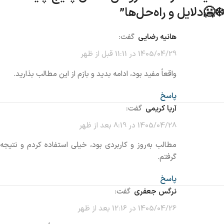
❄️🥶دلایل و راه‌حل‌ها
”
هانیه رضایی
گفت:
1405/04/29 در 11:11 قبل از ظهر
واقعاً مفید بود، ادامه بدید و بازم از این مطالب بذارید.
پاسخ
آریا کریمی
گفت:
1405/04/28 در 8:19 بعد از ظهر
مطالب به‌روز و کاربردی بود، خیلی استفاده کردم و نتیجه
گرفتم.
پاسخ
نرگس جعفری
گفت:
1405/04/26 در 12:16 بعد از ظهر