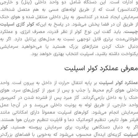
و ادارات است. این دستگاه شامل دو واحد داخلی (پنل) و خارجی
(کندانسور) است که از طریق لوله‌های مسی به هم متصل شده‌اند.
سرمایش ایجاد شده در کندانسور به پنل داخلی منتقل شده و هوای خنک
ز طریق آن در فضا پخش می‌شود. در پاسخ به این‌که
کولر گازی اسپلیت
چیست
، باید گفت این نوع کولر از نظر قدرت، مصرف انرژی، و عملکرد
طولانی‌مدت برتری قابل توجهی نسبت به مدل‌های پرتابل دارد. اگر به
دنبال خنک کردن متراژهای بزرگ هستید یا می‌خواهید سرمایشی
یکنواخت داشته باشید، اسپلیت انتخاب بهتری خواهد بود.
معرفی عملکرد کولر اسپلیت
ملکرد کولر اسپلیت
بر پایه انتقال حرارت از داخل به بیرون است. واحد
داخلی هوای گرم محیط را جذب و پس از عبور از کویل‌های سرد، هوای
خنک را به داخل بازمی‌گرداند. گاز مبرد پس از فشرده شدن در کمپرسور
واحد خارجی، از طریق لوله به یونیت داخلی می‌رسد و در آن‌جا عمل
سرمایش انجام می‌شود. کولرهای اسپلیت معمولاً دارای امکاناتی مانند
فیلتر هوا، تایمر، تنظیم اتوماتیک دما و قابلیت تنظیم جریان هوا هستند.
اگر به دنبال دستگاهی پرقدرت برای سرمایش پیوسته هستید،
کولر
اسپلیت
گزینه‌ای ایده‌آل محسوب می‌شود که به‌خوبی با فضاهای بزرگ‌تر