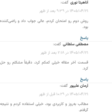
آناهیتا نوری
گفت:
1405/04/21 در 9:39 بعد از ظهر
روش دوم رو امتحان کردم، عالی جواب داد و راضی‌کننده
بود.
پاسخ
مصطفی سلطانی
گفت:
1405/04/21 در 2:18 بعد از ظهر
قسمت آخر مقاله خیلی کمکم کرد، دقیقاً مشکلم رو حل
کرد.
پاسخ
آرمان علیپور
گفت:
1405/04/21 در 10:29 قبل از ظهر
مطالب به‌روز و کاربردی بود، خیلی استفاده کردم و نتیجه
گرفتم.