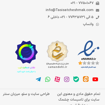
77501067 - 021
info@Tasisatcheshmak.com
5 الی 77635731 - 021 داخلی 6
واتساپ
تمام حقوق مادی و معنوی این
طراحی سایت و سئو، میزبان سنتر
سایت برای تاسیسات چشمک