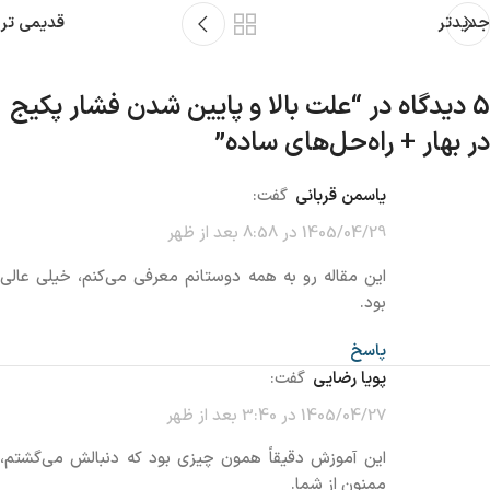
جدیدتر
قدیمی تر
5 دیدگاه در “
علت بالا و پایین شدن فشار پکیج
در بهار + راه‌حل‌های ساده
”
یاسمن قربانی
گفت:
1405/04/29 در 8:58 بعد از ظهر
این مقاله رو به همه دوستانم معرفی می‌کنم، خیلی عالی
بود.
پاسخ
پویا رضایی
گفت:
1405/04/27 در 3:40 بعد از ظهر
این آموزش دقیقاً همون چیزی بود که دنبالش می‌گشتم،
ممنون از شما.