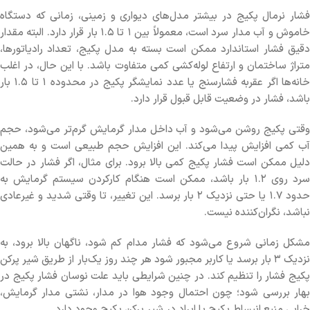
فشار نرمال پکیج در بیشتر مدل‌های دیواری و زمینی، زمانی که دستگاه
خاموش و آب مدار سرد است، معمولاً بین ۱ تا ۱.۵ بار قرار دارد. البته مقدار
دقیق فشار استاندارد ممکن است بسته به مدل پکیج، تعداد رادیاتورها،
متراژ ساختمان و ارتفاع لوله‌کشی کمی متفاوت باشد. با این حال، در اغلب
خانه‌ها اگر عقربه فشارسنج یا عدد نمایشگر پکیج در محدوده ۱ تا ۱.۵ بار
باشد، فشار در وضعیت قابل قبول قرار دارد.
وقتی پکیج روشن می‌شود و آب داخل مدار گرمایش گرم‌تر می‌شود، حجم
آب کمی افزایش پیدا می‌کند. این افزایش حجم طبیعی است و به همین
دلیل ممکن است فشار پکیج کمی بالا برود. برای مثال، اگر فشار در حالت
سرد روی ۱.۲ بار باشد، ممکن است هنگام کارکردن سیستم گرمایش به
حدود ۱.۷ یا حتی نزدیک ۲ بار برسد. این تغییر، تا وقتی شدید و غیرعادی
نباشد، نگران‌کننده نیست.
مشکل زمانی شروع می‌شود که فشار مدام کم شود، ناگهان بالا برود، به
نزدیک ۳ بار برسد یا کاربر مجبور شود هر چند روز یک‌بار از طریق شیر پرکن
پکیج فشار را تنظیم کند. در چنین شرایطی باید علت نوسان فشار پکیج در
بهار بررسی شود؛ چون احتمال وجود هوا در مدار، نشتی مدار گرمایش،
خرابی منبع انبساط پکیج یا ایراد در شیر پرکن پکیج وجود دارد.