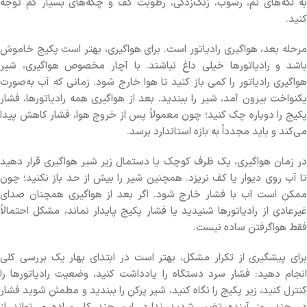
به لکه‌های نم، رسوب، زنگ‌زدگی، رطوبت کف و چکه‌های بسیار کم توجه
کنید.
مرحله بعد، هواگیری رادیاتور است. برای هواگیری، بهتر است پکیج خاموش
باشد و رادیاتورها خیلی داغ نباشند. با آچار مخصوص هواگیری، شیر
هواگیری رادیاتور را کمی باز کنید تا هوا خارج شود. زمانی که آب به‌صورت
یکنواخت بیرون آمد، شیر را ببندید. بعد از هواگیری همه رادیاتورها، فشار
پکیج را دوباره چک کنید؛ چون معمولاً پس از خروج هوا، فشار کاهش پیدا
می‌کند و باید مجدداً به بازه استاندارد برسد.
در زمان هواگیری، یک ظرف کوچک یا دستمال زیر شیر هواگیری قرار دهید
تا آب روی دیوار یا کف نریزد. همچنین شیر را بیش از حد باز نکنید؛ چون
ممکن است آب با فشار خارج شود. اگر بعد از هواگیری همچنان صدای
غیرعادی از رادیاتورها شنیدید یا فشار پکیج پایدار نماند، مشکل احتمالاً
فقط هواگرفتن ساده نیست.
برای پیشگیری از تکرار مشکل، بهتر است در ابتدای بهار یک بررسی کلی
انجام دهید: فشار سرد دستگاه را یادداشت کنید، وضعیت رادیاتورها را
کنترل کنید، زیر پکیج را نگاه کنید، شیر پرکن را ببندید و مطمئن شوید فشار