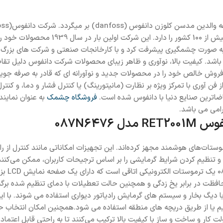
الت متحده امریکا و آلمان تاسیس کرد. شرکت دانفوس، در دهه ۱۹۹۰ به صورت چشمگیری پیشرفت کرد و با کار
اشد. کیفیت بالا، نوآوری و ظاهر زیبای محصولات شرکت دانفوس دلیل تقاض
آوری با تمرکز ویژه بر نظارت (مانیتورینگ) یا کنترل فشار و دما، و کنترل
اضاترین صنایع دنیا با دانفوس شده است.
فروشگاه چشمک
به عنوان نماین
امی می باشد.
087N647
ستات‌های هوشمند مجهز ‏کرده‌اند. این تجهیزات امکاناتی مانند کنترل از راه 
د. رابط‌ های دیداری ترموستات‌های Danfoss برنامه‌ریزی و تنظیم کردن شرایط گرمایشی را بر اساس ترجیحا
ترموستا
حافظت در برابر یخ زدگی و همچنین حالت تعطیلات با دمای تنظیم شده بر
ه است. ترموستات های اتاق RET معمولاً همراه با دیگ بخار و سیستم های گرمایش رادیاتور دیواری
تقیم یا از طریق دریچه های منطقه استفاده می شود.همچنین امکان انتخاب 