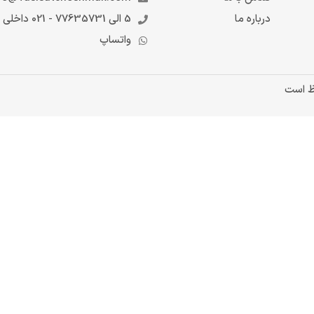
درباره ما
5 الی 77635731 - 021 داخلی 6
واتساپ
ظ است