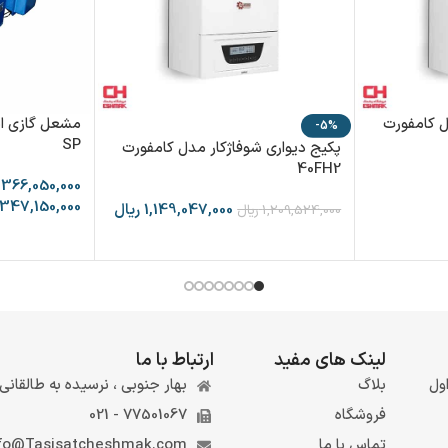
ل کامفورت
-5%
SP
پکیج دیواری شوفاژکار مدل کامفورت
40FH2
,366,050,000
,347,150,000
1,149,047,000
ریال
1,209,524,000
ریال
لینک های مفید
ارتباط با ما
ول
بلاگ
بهار جنوبی ، نرسیده به طالقانی ، 
فروشگاه
77501067 - 021
تماس با ما
fo@Tasisatcheshmak.com