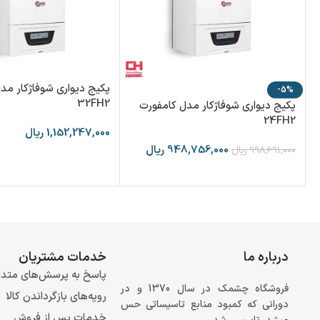
پکیج دیواری شوفاژکار مد
-5%
32FH2
پکیج دیواری شوفاژکار مدل کامفورت
24FH2
1,152,247,000
ریال
948,756,000
ریال
998,691,000
ریال
درباره ما
خدمات مشتریان
پاسخ به پرسش‌های متدا
فروشگاه چشمک در سال 1370 و در
رویه‌های بازگرداندن کالا
دورانی که کمبود منابع تاسیساتی حس
خدمات پس از فروش