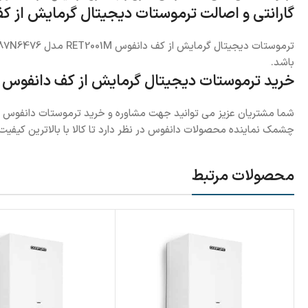
گارانتی و اصالت ترموستات دیجیتال گرمایش از کف دانفوس RET2001M
ترموستات دیجیتال گرمایش از کف دانفوس RET2001M مدل 087N6476 دارای 18ماه ضمانت و 10 ساله خدمات پس از فروش شرکت آبتین می باشند. شایان ذکر است
باشد.
خرید ترموستات دیجیتال گرمایش از کف دانفوس RET2001M مدل 087N6476
شما مشتریان عزیز می توانید جهت مشاوره و خرید ترموستات دانفوس با 
چشمک نماینده محصولات دانفوس در نظر دارد تا کالا با بالاترین کیفیت 
محصولات مرتبط