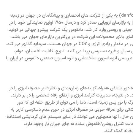
تاسیس شرکت دانفوس (danfoss) به اول سپتامبر سال 1933، در مزرعه والدین مدسن کلوزن دانفوس (danfoss) بر میگردد. شرکت دانفوس(danfoss) یه یکی از شرکت های انحصاری و پیشگامان در جهان در زمینه
راه حل های کارآمد و نوآورانه، استخدام بیش از 22.000 نفر و فروش در بیش از 100 کشور را دارد. این شرکت اولین بار در سال 1939 محصولات خود را به بازارهای اروپایی صادر کرد و درسال 1950 اولین نمایندگی خود را در
خانجات صنعتی و شرکت های بزرگ چینی و روسی وارد کار شد. دانفوس يك شركت پیشرو جهاني در تولید
ای بالای محصولات این شرکت در بزرکترین بازارهای جهان می باشد.
امروز، دانفوس نزدیک به ۵۰ خط تولید متفاوت دارد و حدود ۴ درصد از فروش خالص خود را در محصولات جدید و نوآورانه ای که قادر به صرفه جویی در مقدار زیادی انرژی و CO2 در جهان هستند، سرمایه گذاری می کند.
 سیال و غيره دسترسی پیدا می کنند. تنوع، قابلیت اطمینان، دوام،
ده رسمی اتوماسیون ساختمانی و اتوماسیون صنعتی دانفوس در ایران با
دور با تلفن ‏همراه، گزینه‌های زمان‌بندی و نظارت بر مصرف انرژی را در
ت کاربران، ممکن می‌کنند. در نتیجه، مدیریت کارآمد انرژی و ارتقای رفاه شخصی را در بر دارند.
ت دیجیتال گرمایش از کف دانفوس RET2001M مدل 087N6476 یک ترموستات الکترونیکی اتاقی است که دارای یک صفحه نمایش LCD بزرگ با نور پس زمینه است. دما را می توان از طریق حلقه ای که دور
گشتی برای صرفه جویی در مصرف انرژی در حین عدم دسترسی کاربر به
 استفاده می شوند. با این حال، آنها همچنین می توانند در سایر سیستم های گرمایشی استفاده
حالت کنترل روشن/خاموش ساده به جای جبران بار وجود دارد.