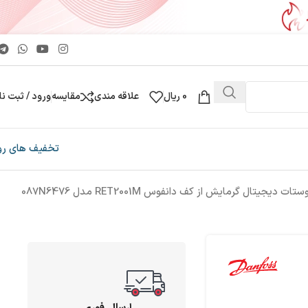
0
ریال
علاقه مندی
مقایسه
ورود / ثبت نا
تخفیف های رو
تات دیجیتال گرمایش از کف دانفوس RET2001M مدل 087N6476
ارسال فوری