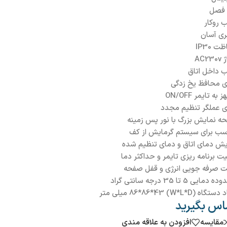
فصل
 روکار
ری آسان
ت IP30
AC23
 داخل اتاق
ای محافظ یخ زدگی
به تایمر ON/OFF
ای عملگر تنظیم مجدد
ه نمایش بزرگ با نور پس زمینه
سب برای سیستم گرمایش از کف
یش دمای اتاق و دمای تنظیم شده
یت برنامه ریزی تایمر و حداکثر دما
ت صرفه جویی انرژی و قفل صفحه
مایی 5 تا 35 درجه سانتی گراد
گاه (W*L*D) 86*86*43 میلی متر
اس بگیرید
مقایسه
افزودن به علاقه مندی