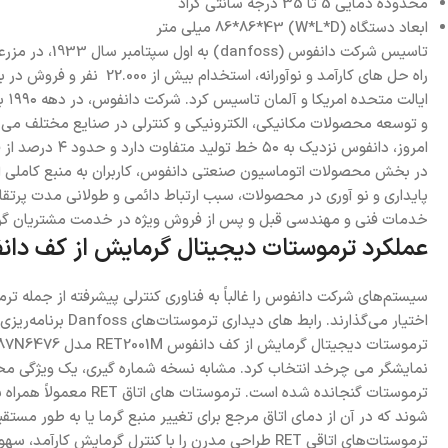
محدوده دمایی 5 تا 35 درجه سانتی گراد
ابعاد دستگاه (W*L*D) 86*86*43 میلی متر
ای
و توسعه محصولات مکانیکی، الکترونیکی و کنترلی در صنایع مختلف می ب
در بخش محصولات اتوماسیون صنعتی دانفوس، کاربران به منبع کاملی از فن 
پایداری و نو آوری در محصولات، سبب ارتباط دائمی و طولانی مدت پرتق
خدمات فنی و مهندسی قبل و پس از فروش ویژه در خدمت مشتریان گر
عملکرد ترموستات دیجیتال گرمایش از کف دانفوس RET2001M مدل 6
سیستم‌های شرکت دانفوس را غالباً به فناوری کنترلی پیشرفته از جمله ترمو
اختیار می‌گذارن
نمایشگر می چرخد ​​انتخاب کرد. مشابه نسخه شماره گیری، یک ویژگی م
ترموستات گنجانده شد
شوند که در آن از دمای اتاق مرجع برای تغییر منبع گرما یا به طور مس
ترموستات‌های اتاقی RET طراحی مدرن را با کنترل گرمایش کارآمد، سهولت کار و ساخت و ساز با کیفیت بالا ترکیب می‌کنند تا به راحتی قابل اعتماد خانه کمک کنند.