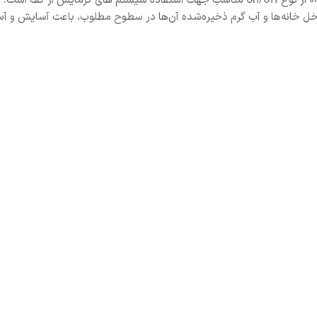
ترموستات دیجیتال گرمایش از کف دانفوس RET2001M مدل 087N6476 از نوع on/off مناسب جهت استف
خل خانه‌ها و آب گرم ذخیره‌شده آن‌ها در سطوح مطلوب، باعث آسایش و آ