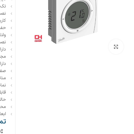
تک 
نصب
کارب
حفاظ
ولتاژ 0v
نصب
بزرگنمایی تصویر
دار
مجهز 
دار
صفح
منا
نما
قابل
حال
محدوده د
ابعاد دست
تم